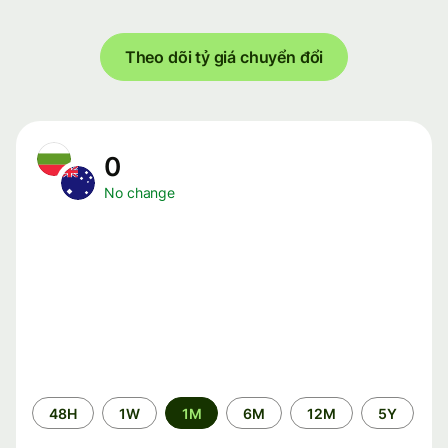
Theo dõi tỷ giá chuyển đổi
0
No change
Time
48H
1W
1M
6M
12M
5Y
period