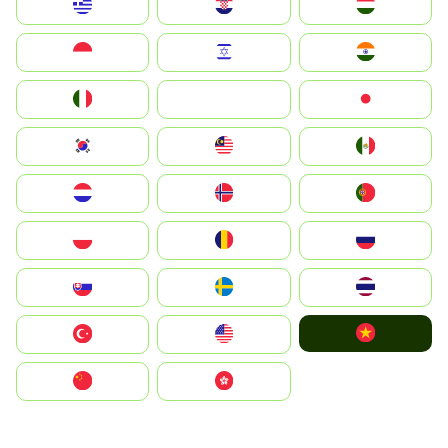
Greece
Hrvatska
Magyarország
Indonesia
Israel
India
Italia
JA
Japan
South Korea
Malay
Mexico
Nederland
Norge
Portugal
Polska
România
Россия
Slovensko
Ruoŧŧa
ไทย
Vietnam
Türkiye
United States
中国
中國香港特別行政區