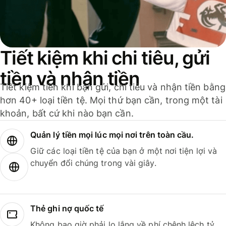
Tiết kiệm khi chi tiêu, gửi
tiền và nhận tiền
Tiết kiệm tiền khi bạn gửi, chi tiêu và nhận tiền bằng
hơn 40+ loại tiền tệ. Mọi thứ bạn cần, trong một tài
khoản, bất cứ khi nào bạn cần.
Quản lý tiền mọi lúc mọi nơi trên toàn cầu.
Giữ các loại tiền tệ của bạn ở một nơi tiện lợi và
chuyển đổi chúng trong vài giây.
Thẻ ghi nợ quốc tế
Không bao giờ phải lo lắng về phí chênh lệch tỷ