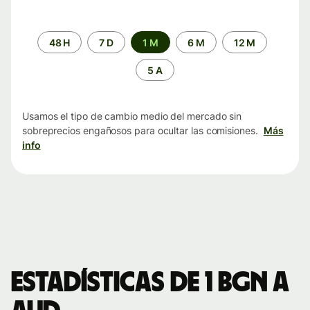
Periodo
48 H
7 D
1 M
6 M
12 M
de
tiempo
5 A
Usamos el tipo de cambio medio del mercado sin
sobreprecios engañosos para ocultar las comisiones.
Más
info
Estadísticas de 1 BGN a