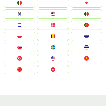
Italia
JA
Japan
South Korea
Malay
Mexico
Nederland
Norge
Portugal
Polska
România
Россия
Slovensko
Ruoŧŧa
ไทย
Türkiye
United States
Vietnam
中国
中國香港特別行政區