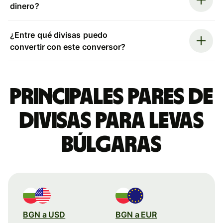
dinero?
¿Entre qué divisas puedo
convertir con este conversor?
Principales pares de
divisas para levas
búlgaras
BGN a USD
BGN a EUR