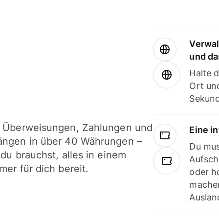
Verwal
und da
Halte 
Ort und
Sekund
i Überweisungen, Zahlungen und
Eine i
ängen in über 40 Währungen –
Du mus
 du brauchst, alles in einem
Aufsch
mer für dich bereit.
oder h
machen
Ausland