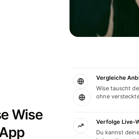
Vergleiche Anb
Wise tauscht d
ohne versteckt
se Wise
Verfolge Live-
-App
Du kannst dein