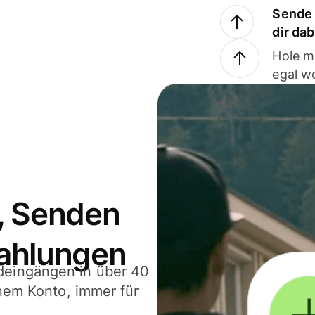
Sende 
dir da
Hole m
egal w
, Senden
ahlungen
deingängen in über 40
inem Konto, immer für