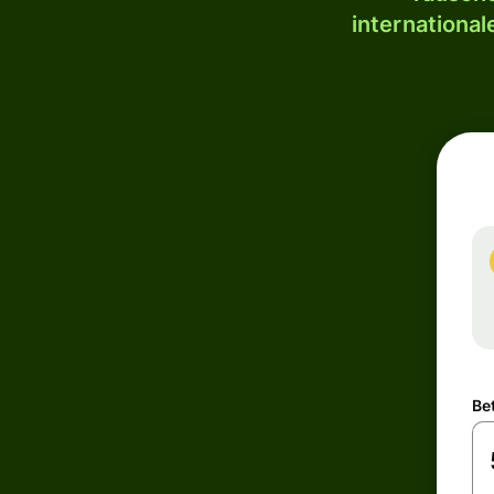
internationa
Be