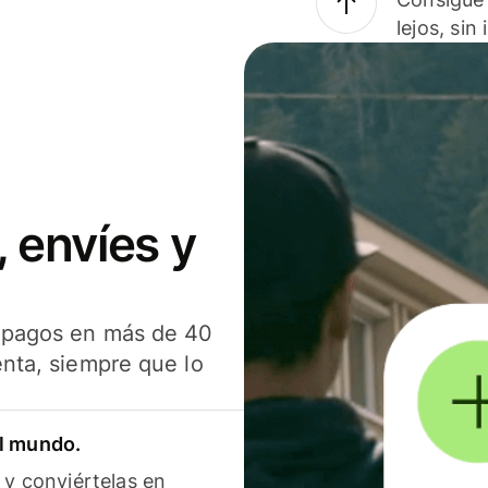
lejos, sin
 envíes y
s pagos en más de 40
enta, siempre que lo
el mundo.
 y conviértelas en