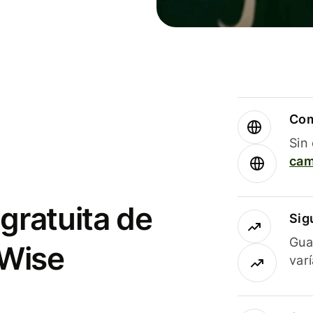
Com
Sin
cam
gratuita de
Sig
Gua
 Wise
var