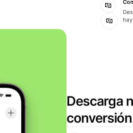
Com
Des
hay
Descarga n
conversión