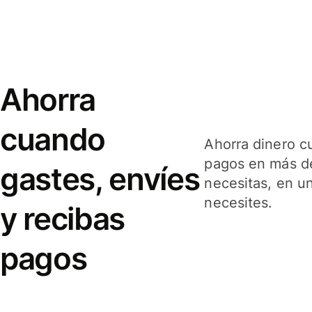
Ahorra
cuando
Ahorra dinero c
pagos en más de
gastes, envíes
necesitas, en u
necesites.
y recibas
pagos