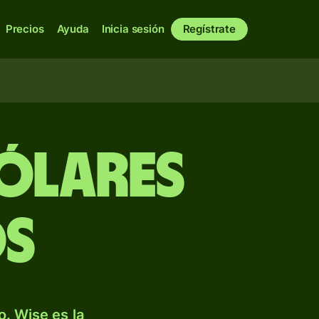
Precios
Ayuda
Inicia sesión
Regístrate
dólares
os
. Wise es la