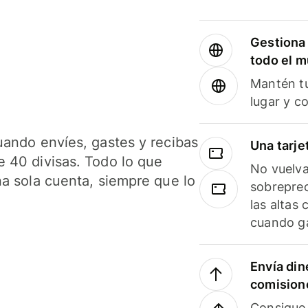
Gestiona 
todo el 
Mantén tu
lugar y c
uando envíes, gastes y recibas
Una tarje
 40 divisas. Todo lo que
No vuelva
na sola cuenta, siempre que lo
sobreprec
las altas
cuando ga
Envía din
comision
Consigue 