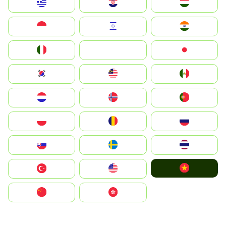
Greece
Hrvatska
Magyarország
Indonesia
Israel
India
Italia
JA
Japan
South Korea
Malay
Mexico
Nederland
Norge
Portugal
Polska
România
Россия
Slovensko
Ruoŧŧa
ไทย
Vietnam
Türkiye
United States
中国
中國香港特別行政區