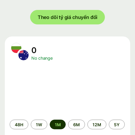
Theo dõi tỷ giá chuyển đổi
0
No change
Time
48H
1W
1M
6M
12M
5Y
period