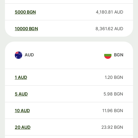
5000
BGN
4,180.81
AUD
10000
BGN
8,361.62
AUD
AUD
BGN
1
AUD
1.20
BGN
5
AUD
5.98
BGN
10
AUD
11.96
BGN
20
AUD
23.92
BGN