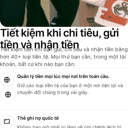
Tiết kiệm khi chi tiêu, gửi
tiền và nhận tiền
Tiết kiệm tiền khi bạn gửi, chi tiêu và nhận tiền bằng
hơn 40+ loại tiền tệ. Mọi thứ bạn cần, trong một tài
khoản, bất cứ khi nào bạn cần.
Quản lý tiền mọi lúc mọi nơi trên toàn cầu.
Giữ các loại tiền tệ của bạn ở một nơi tiện lợi và
chuyển đổi chúng trong vài giây.
Thẻ ghi nợ quốc tế
Không bao giờ phải lo lắng về phí chênh lệch tỷ