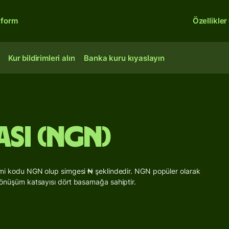
tform
Özellikler
Kur bildirimleri alın
Banka kuru kıyaslayın
ası (NGN)
birimi kodu NGN olup simgesi ₦ şeklindedir. NGN popüler olarak
N dönüşüm katsayısı dört basamağa sahiptir.