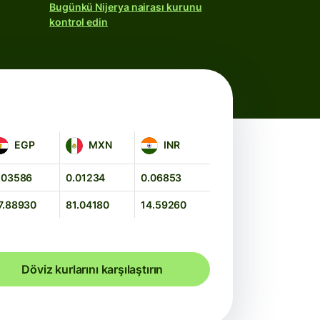
Bugünkü Nijerya nairası kurunu
kontrol edin
GP
MXN
INR
EGP
MXN
INR
.03586
0.01234
0.06853
7.88930
81.04180
14.59260
Döviz kurlarını karşılaştırın