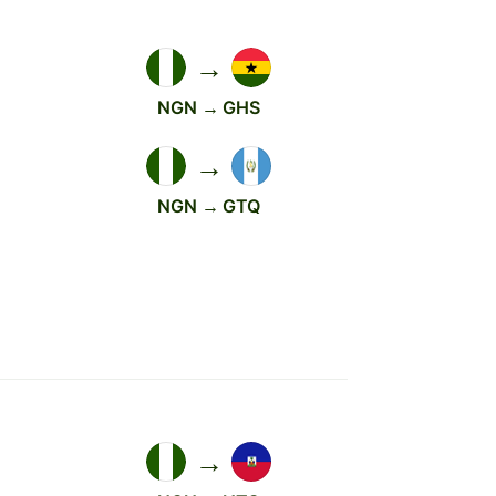
→
NGN → GHS
→
NGN → GTQ
→