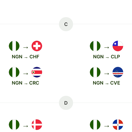
C
→
→
NGN → CHF
NGN → CLP
→
→
NGN → CRC
NGN → CVE
D
→
→