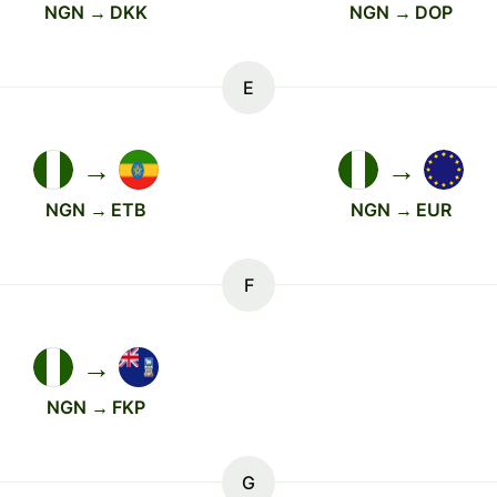
NGN → DKK
NGN → DOP
E
→
→
NGN → ETB
NGN → EUR
F
→
NGN → FKP
G