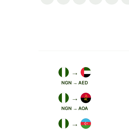
→
NGN → AED
→
NGN → AOA
→