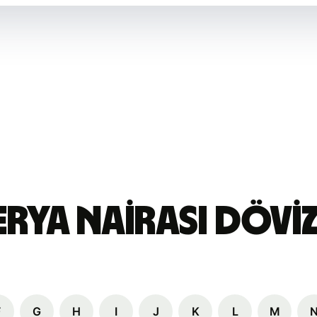
rya nairası Dövi
F
G
H
I
J
K
L
M