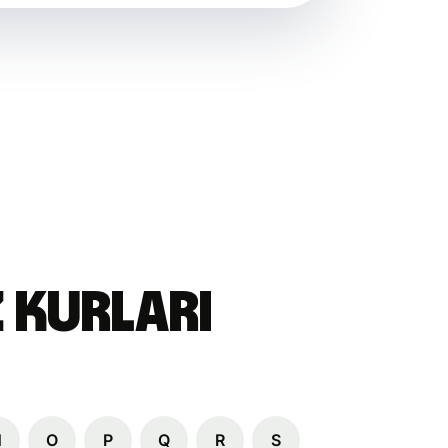
z Kurları
N
O
P
Q
R
S