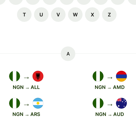
T
U
V
W
X
Z
A
→
→
NGN → ALL
NGN → AMD
→
→
NGN → ARS
NGN → AUD