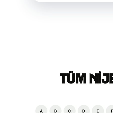
Tüm Nije
A
B
C
D
E