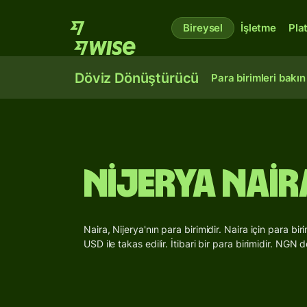
Bireysel
İşletme
Pla
Döviz Dönüştürücü
Para birimleri bakın
Nijerya Nair
Naira, Nijerya'nın para birimidir. Naira için para 
USD ile takas edilir. İtibari bir para birimidir. NG