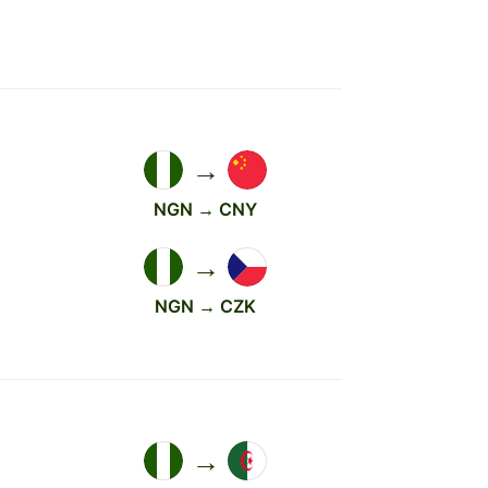
→
NGN → CNY
→
NGN → CZK
→