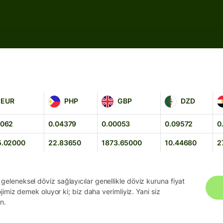
PHP
GBP
DZD
E
EUR
PHP
GBP
DZD
0062
0.04379
0.00053
0.09572
0
5.02000
22.83650
1873.65000
10.44680
2
geleneksel döviz sağlayıcılar genellikle döviz kuruna fiyat
ojimiz demek oluyor ki; biz daha verimliyiz. Yani siz
n.