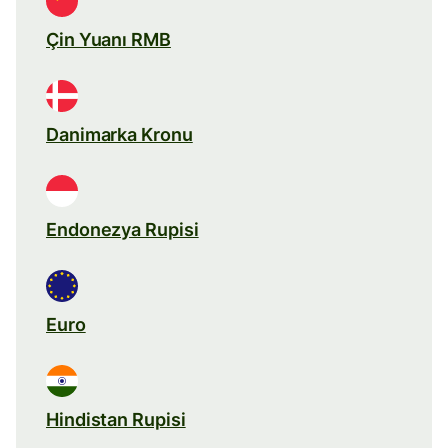
Çin Yuanı RMB
Danimarka Kronu
Endonezya Rupisi
Euro
Hindistan Rupisi