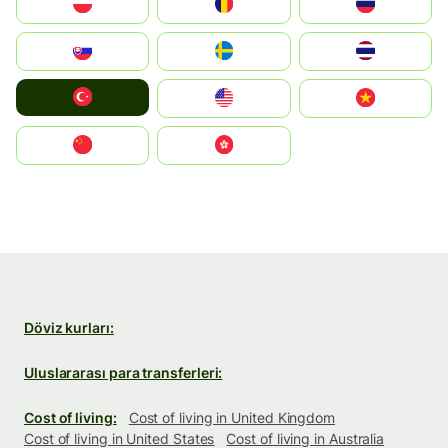
Polska
România
Россия
Slovensko
Ruoŧŧa
ไทย
Türkiye
United States
Vietnam
中国
中國香港特別行政區
Döviz kurları:
Uluslararası para transferleri:
Cost of living:
Cost of living in United Kingdom
Cost of living in United States
Cost of living in Australia