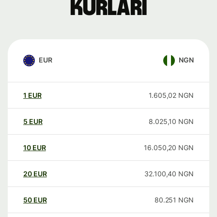
kurları
EUR
NGN
1
EUR
1.605,02
NGN
5
EUR
8.025,10
NGN
10
EUR
16.050,20
NGN
20
EUR
32.100,40
NGN
50
EUR
80.251
NGN