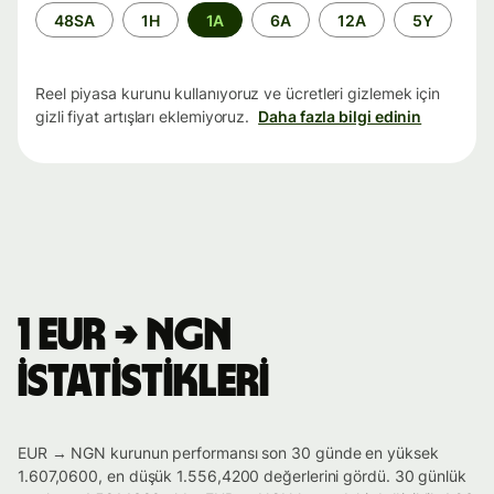
Zaman
48SA
1H
1A
6A
12A
5Y
aralığı
Reel piyasa kurunu kullanıyoruz ve ücretleri gizlemek için
gizli fiyat artışları eklemiyoruz.
Daha fazla bilgi edinin
1 EUR → NGN
istatistikleri
EUR → NGN kurunun performansı son 30 günde en yüksek
1.607,0600, en düşük 1.556,4200 değerlerini gördü. 30 günlük