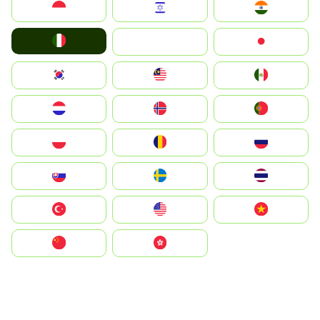
Indonesia
Israel
India
Italia
JA
Japan
South Korea
Malay
Mexico
Nederland
Norge
Portugal
Polska
România
Россия
Slovensko
Ruoŧŧa
ไทย
Türkiye
United States
Vietnam
中国
中國香港特別行政區