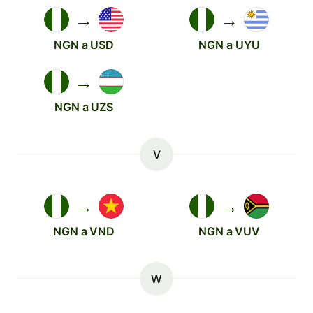
→
→
NGN a USD
NGN a UYU
→
NGN a UZS
V
→
→
NGN a VND
NGN a VUV
W