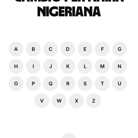
nigeriana
A
B
C
D
E
F
G
H
I
J
K
L
M
N
O
P
Q
R
S
T
U
V
W
X
Z