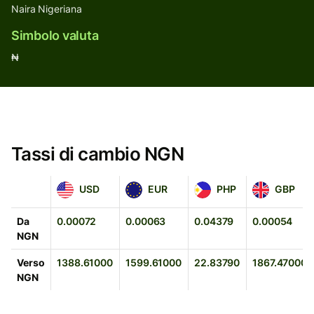
Naira Nigeriana
Simbolo valuta
₦
Tassi di cambio NGN
USD
EUR
PHP
GBP
USD
EUR
PHP
GBP
Da
0.00072
0.00063
0.04379
0.00054
NGN
Verso
1388.61000
1599.61000
22.83790
1867.47000
NGN