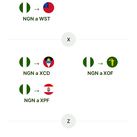
→
NGN a WST
X
→
→
NGN a XCD
NGN a XOF
→
NGN a XPF
Z