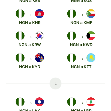
NGN a KES
NGN a KGS
→
→
NGN a KHR
NGN a KMF
→
→
NGN a KRW
NGN a KWD
→
→
NGN a KYD
NGN a KZT
L
→
→
NGN a LAK
NGN a LBP