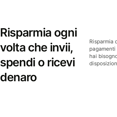
Risparmia ogni
Risparmia q
volta che invii,
pagamenti i
hai bisogn
spendi o ricevi
disposizio
denaro