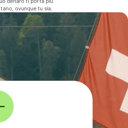
 tuo denaro ti porta più
ntano, ovunque tu sia.