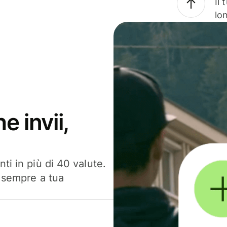
Il
lo
e invii,
ti in più di 40 valute.
, sempre a tua