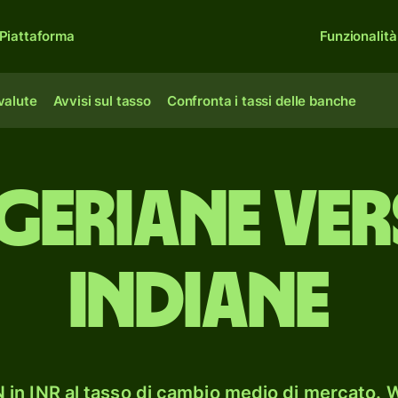
Piattaforma
Funzionalità
 valute
Avvisi sul tasso
Confronta i tassi delle banche
igeriane ver
indiane
in INR al tasso di cambio medio di mercato. W