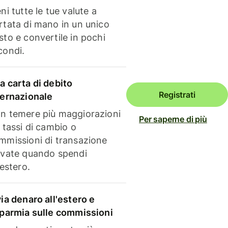
ni tutte le tue valute a
rtata di mano in un unico
sto e convertile in pochi
condi.
a carta di debito
Registrati
ternazionale
n temere più maggiorazioni
Per saperne di più
i tassi di cambio o
mmissioni di transazione
evate quando spendi
'estero.
via denaro all'estero e
sparmia sulle commissioni