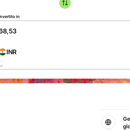
nvertito in
INR
Ge
gl