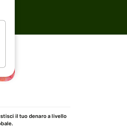
stisci il tuo denaro a livello
obale.