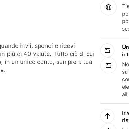
Tie
po
po
se
uando invii, spendi e ricevi
Un
n più di 40 valute. Tutto ciò di cui
in
o, in un unico conto, sempre a tua
No
ne.
su
co
el
all
In
ri