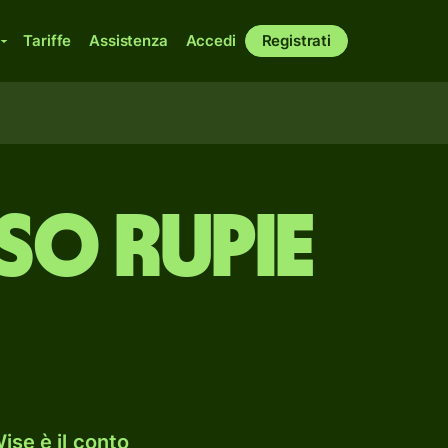
Tariffe
Assistenza
Accedi
Registrati
so rupie
ise è il conto