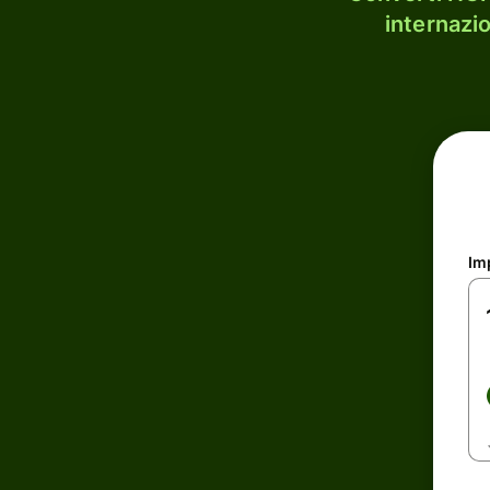
internazi
Im