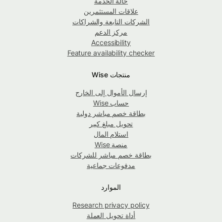
حالة الخدمة
علاقات المستثمرين
الشركات التابعة والشراكات
مركز الدعم
Accessibility
Feature availability checker
منتجات Wise
إرسال الأموال إلى الخارج
حساب Wise
بطاقة خصم مباشر دولية
تحويل مبلغ كبير
استلام المال
منصة Wise
بطاقة خصم مباشر للشركات
مدفوعات جماعية
الموارد
Research privacy policy
أداة تحويل العملة