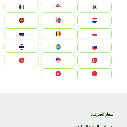
South Korea
Malay
Mexico
Nederland
Norge
Portugal
Polska
România
Россия
Slovensko
Ruoŧŧa
ไทย
Türkiye
United States
Vietnam
中国
中國香港特別行政區
أسعار الصرف:
التحويلات المالية الدولية: