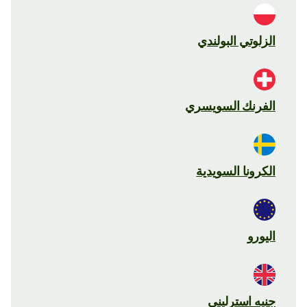
الزلوتي البولندي
الفرنك السويسري
الكرونا السويدية
اليورو
جنيه استرليني