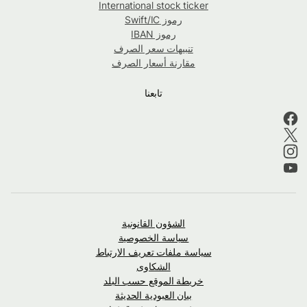
International stock ticker
رموز Swift/IC
رموز IBAN
تنبيهات سعر الصرف
مقارنة أسعار الصرف
تابعنا
الشؤون القانونية
سياسة الخصوصية
سياسة ملفات تعريف الارتباط
الشكاوى
خريطة الموقع حسب البلد
بيان العبودية الحديثة