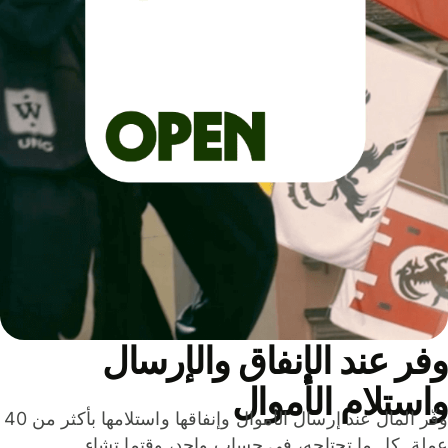
ر عند الإنفاق والإرسال
ستلام الأموال
وفّر المال عند إرسال الأموال وإنفاقها واستلامها بأكثر من 40
لة. كل ما تحتاجه، في حساب واحد، وقتما تشاء.