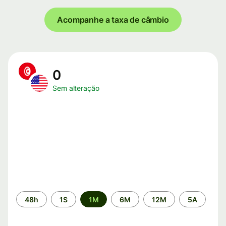
Acompanhe a taxa de câmbio
0
Sem alteração
Período
48h
1S
1M
6M
12M
5A
de
tempo