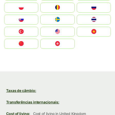
Polska
România
Россия
Slovensko
Ruoŧŧa
ไทย
Türkiye
United States
Vietnam
中国
中國香港特別行政區
Taxas de câmbio:
Transferências internacionais:
Cost of living:
Cost of living in United Kingdom