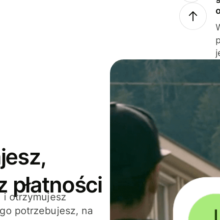
j
jesz,
z płatności
 i otrzymujesz
go potrzebujesz, na