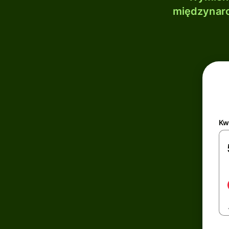
międzynaro
Kw