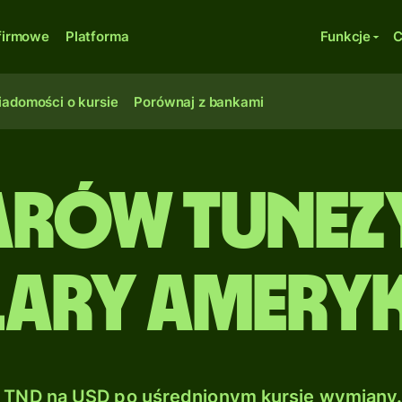
firmowe
Platforma
Funkcje
C
adomości o kursie
Porównaj z bankami
arów tunez
ary amery
TND na USD po uśrednionym kursie wymiany.