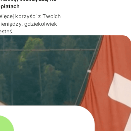
opłatach
Więcej korzyści z Twoich
pieniędzy, gdziekolwiek
esteś.