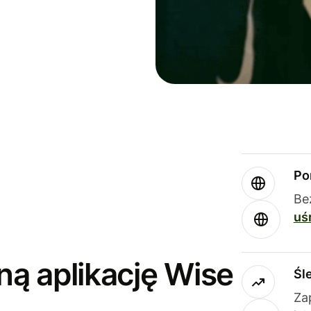
Po
Be
uś
ną aplikację Wise
Śl
Za