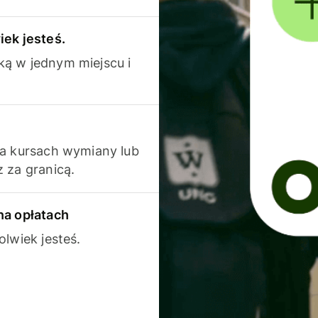
iek jesteś.
ką w jednym miejscu i
na kursach wymiany lub
 za granicą.
na opłatach
olwiek jesteś.