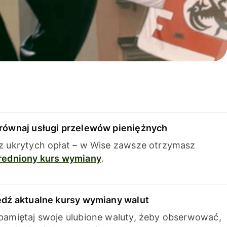
równaj usługi przelewów pieniężnych
z ukrytych opłat – w Wise zawsze otrzymasz
redniony kurs wymiany
.
edź aktualne kursy wymiany walut
pamiętaj swoje ulubione waluty, żeby obserwować,