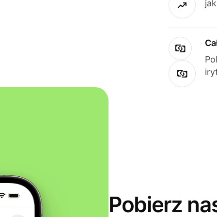
ja
Ca
Po
ir
Pobierz na