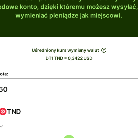
dowe konto, dzięki któremu możesz wysyłać
wymieniać pieniądze jak miejscowi.
Uśredniony kurs wymiany walut
DT1 TND = 0,3422 USD
ota:
TND