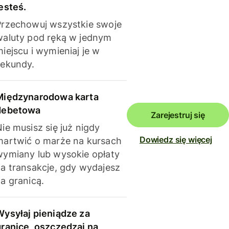
esteś.
Przechowuj wszystkie swoje
waluty pod ręką w jednym
iejscu i wymieniaj je w
sekundy.
Międzynarodowa karta
debetowa
Zarejestruj się
ie musisz się już nigdy
Dowiedz się więcej
martwić o marże na kursach
wymiany lub wysokie opłaty
za transakcje, gdy wydajesz
a granicą.
Wysyłaj pieniądze za
granicę, oszczędzaj na