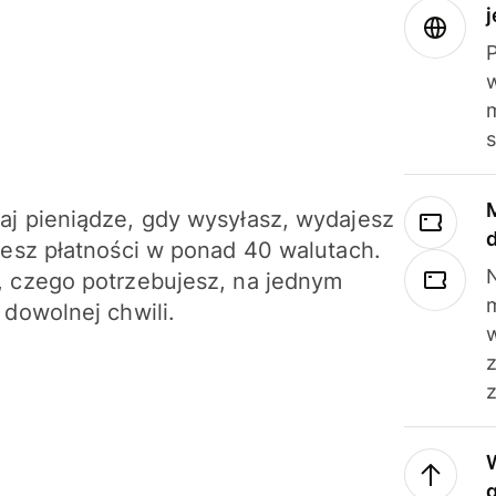
j
m
j pieniądze, gdy wysyłasz, wydajesz
jesz płatności w ponad 40 walutach.
N
 czego potrzebujesz, na jednym
 dowolnej chwili.
z