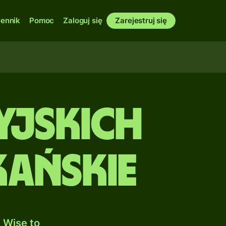
ennik
Pomoc
Zaloguj się
Zarejestruj się
yjskich
kańskie
 Wise to