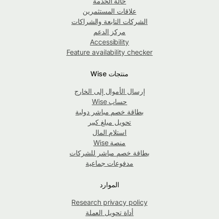
حالة الخدمة
علاقات المستثمرين
الشركات التابعة والشراكات
مركز الدعم
Accessibility
Feature availability checker
منتجات Wise
إرسال الأموال إلى الخارج
حساب Wise
بطاقة خصم مباشر دولية
تحويل مبلغ كبير
استلام المال
منصة Wise
بطاقة خصم مباشر للشركات
مدفوعات جماعية
الموارد
Research privacy policy
أداة تحويل العملة