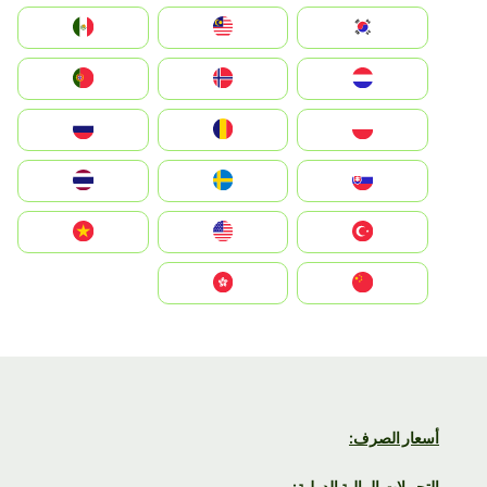
South Korea
Malay
Mexico
Nederland
Norge
Portugal
Polska
România
Россия
Slovensko
Ruoŧŧa
ไทย
Türkiye
United States
Vietnam
中国
中國香港特別行政區
أسعار الصرف:
التحويلات المالية الدولية: