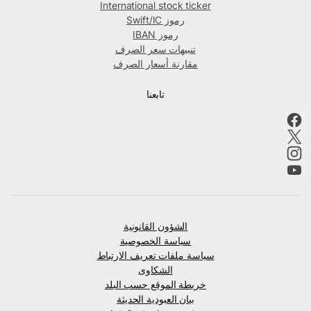
International stock ticker
رموز Swift/IC
رموز IBAN
تنبيهات سعر الصرف
مقارنة أسعار الصرف
تابعنا
الشؤون القانونية
سياسة الخصوصية
سياسة ملفات تعريف الارتباط
الشكاوى
خريطة الموقع حسب البلد
بيان العبودية الحديثة