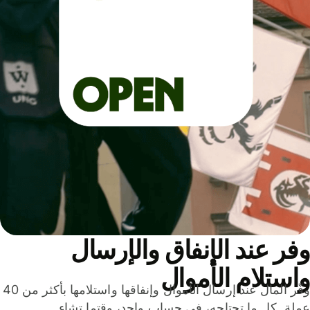
ر عند الإنفاق والإرسال
ستلام الأموال
وفّر المال عند إرسال الأموال وإنفاقها واستلامها بأكثر من 40
لة. كل ما تحتاجه، في حساب واحد، وقتما تشاء.