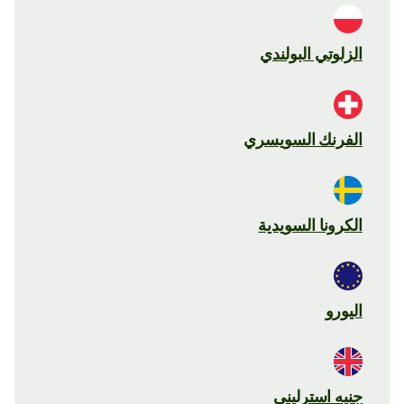
الزلوتي البولندي
الفرنك السويسري
الكرونا السويدية
اليورو
جنيه استرليني