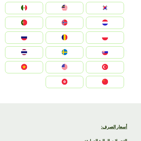
South Korea
Malay
Mexico
Nederland
Norge
Portugal
Polska
România
Россия
Slovensko
Ruoŧŧa
ไทย
Türkiye
United States
Vietnam
中国
中國香港特別行政區
أسعار الصرف:
التحويلات المالية الدولية: