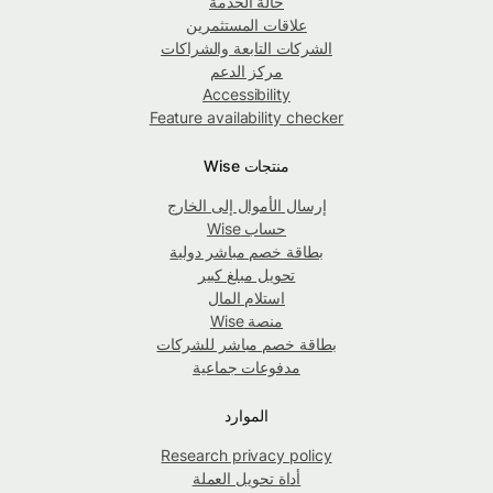
حالة الخدمة
علاقات المستثمرين
الشركات التابعة والشراكات
مركز الدعم
Accessibility
Feature availability checker
منتجات Wise
إرسال الأموال إلى الخارج
حساب Wise
بطاقة خصم مباشر دولية
تحويل مبلغ كبير
استلام المال
منصة Wise
بطاقة خصم مباشر للشركات
مدفوعات جماعية
الموارد
Research privacy policy
أداة تحويل العملة