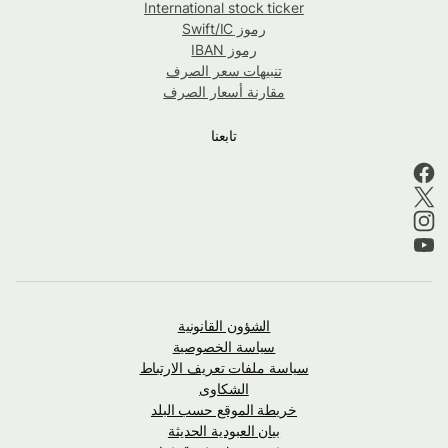
International stock ticker
رموز Swift/IC
رموز IBAN
تنبيهات سعر الصرف
مقارنة أسعار الصرف
تابعنا
الشؤون القانونية
سياسة الخصوصية
سياسة ملفات تعريف الارتباط
الشكاوى
خريطة الموقع حسب البلد
بيان العبودية الحديثة