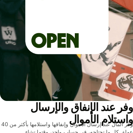
ر عند الإنفاق والإرسال
ستلام الأموال
وفّر المال عند إرسال الأموال وإنفاقها واستلامها بأكثر من 40
لة. كل ما تحتاجه، في حساب واحد، وقتما تشاء.