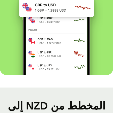
المخطط من NZD إلى