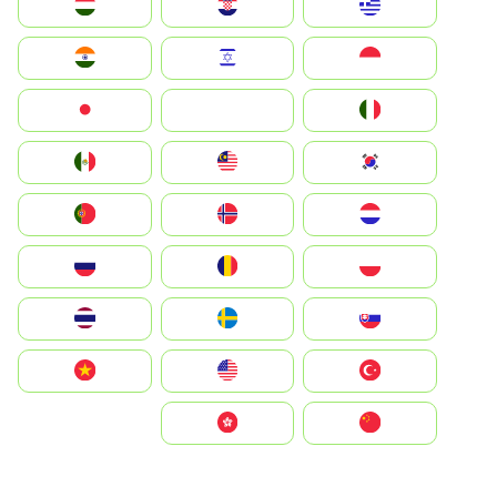
Greece
Hrvatska
Magyarország
Indonesia
Israel
India
Italia
JA
Japan
South Korea
Malay
Mexico
Nederland
Norge
Portugal
Polska
România
Россия
Slovensko
Ruoŧŧa
ไทย
Türkiye
United States
Vietnam
中国
中國香港特別行政區