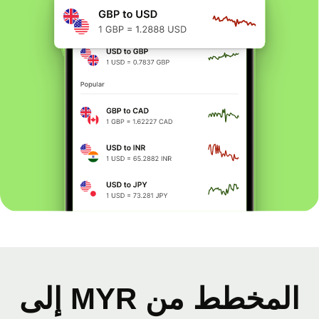
المخطط من MYR إلى