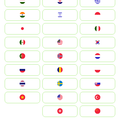
Greece
Hrvatska
Magyarország
Indonesia
Israel
India
Italia
JA
Japan
South Korea
Malay
Mexico
Nederland
Norge
Portugal
Polska
România
Россия
Slovensko
Ruoŧŧa
ไทย
Türkiye
United States
Vietnam
中国
中國香港特別行政區