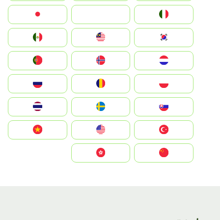
Italia
JA
Japan
South Korea
Malay
Mexico
Nederland
Norge
Portugal
Polska
România
Россия
Slovensko
Ruoŧŧa
ไทย
Türkiye
United States
Vietnam
中国
中國香港特別行政區