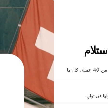
ستلام
وفّر المال عند إرسال الأموال وإنفاقها واستلامها بأكثر من 40 عملة. كل ما
ا في ثوانٍ.