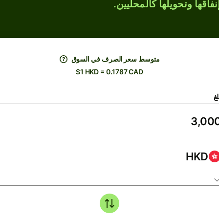
فاقها وتحويلها كالمحليين.
متوسط ​​سعر الصرف في السوق
$1 HKD = 0.1787 CAD
لغ
HKD