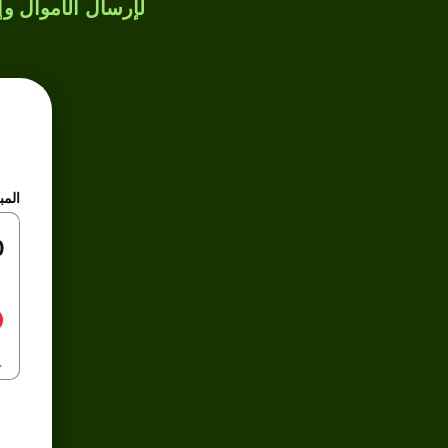
لإرسال الأموال وإن
المب