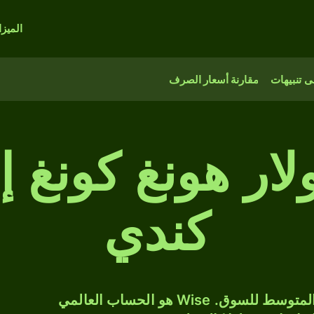
الميز
 تنبيهات
مقارنة أسعار الصرف
3, دولار هونغ كونغ
كندي
حوّل HKD إلى CAD بسعر الصرف المتوسط للسوق. Wise هو الحساب العالمي