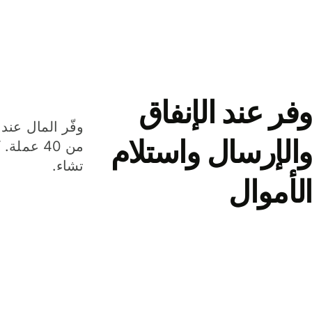
وفر عند الإنفاق
وفّر المال عند 
والإرسال واستلام
من 40 عم
تشاء.
الأموال