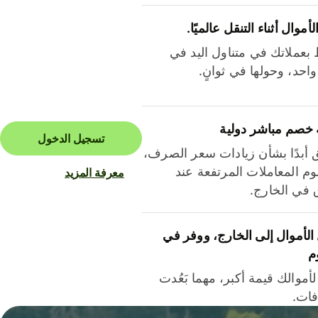
لأموال أثناء التنقل عالميًا.
بعملاتك في متناول اليد في
احد، وحولها في ثوانٍ.
 خصم مباشر دولية
تسجيل الدخول
ق أبدًا بشأن زيادات سعر الصرف،
م المعاملات المرتفعة عند
معرفة المزيد
ق في الخارج.
لأموال إلى الخارج، ووفر في
م
أموالك قيمة أكبر، مهما بَعُدت
فات.