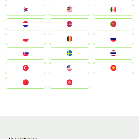
South Korea
Malay
Mexico
Nederland
Norge
Portugal
Polska
România
Россия
Slovensko
Ruoŧŧa
ไทย
Türkiye
United States
Vietnam
中国
中國香港特別行政區