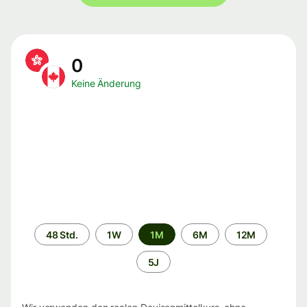
0
Keine Änderung
Zeitraum
48 Std.
1W
1M
6M
12M
5J