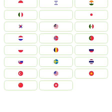
Indonesia
Israel
India
Italia
JA
Japan
South Korea
Malay
Mexico
Nederland
Norge
Portugal
Polska
România
Россия
Slovensko
Ruoŧŧa
ไทย
Türkiye
United States
Vietnam
中国
中國香港特別行政區