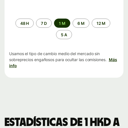
Periodo
48 H
7 D
1 M
6 M
12 M
de
tiempo
5 A
Usamos el tipo de cambio medio del mercado sin
sobreprecios engañosos para ocultar las comisiones.
Más
info
Estadísticas de 1 HKD a