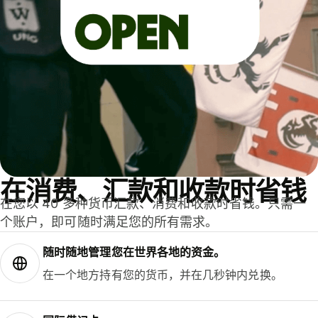
在消费、汇款和收款时省钱
在您以 40 多种货币汇款、消费和收款时省钱。只需一
个账户，即可随时满足您的所有需求。
随时随地管理您在世界各地的资金。
在一个地方持有您的货币，并在几秒钟内兑换。