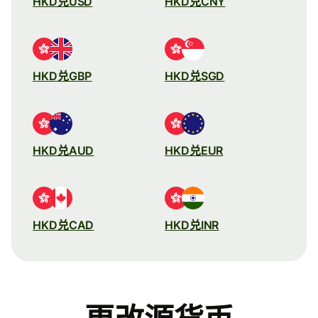
HKD兑USD
HKD兑CNY
HKD兑GBP
HKD兑SGD
HKD兑AUD
HKD兑EUR
HKD兑CAD
HKD兑INR