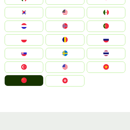
South Korea
Malay
Mexico
Nederland
Norge
Portugal
Polska
România
Россия
Slovensko
Ruoŧŧa
ไทย
Türkiye
United States
Vietnam
中国
中國香港特別行政區