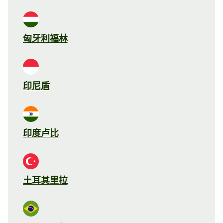
匈牙利福林
印尼盾
印度卢比
土耳其里拉