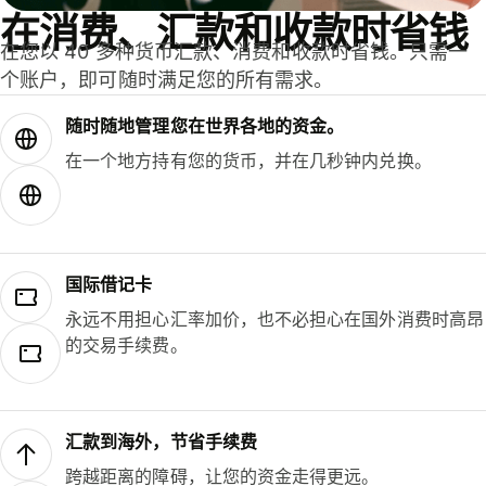
在消费、汇款和收款时省钱
在您以 40 多种货币汇款、消费和收款时省钱。只需一
个账户，即可随时满足您的所有需求。
随时随地管理您在世界各地的资金。
在一个地方持有您的货币，并在几秒钟内兑换。
国际借记卡
永远不用担心汇率加价，也不必担心在国外消费时高昂
的交易手续费。
汇款到海外，节省手续费
跨越距离的障碍，让您的资金走得更远。