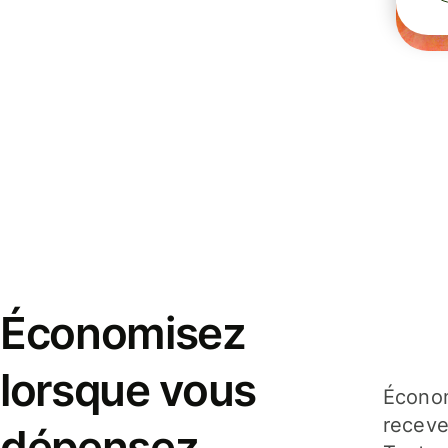
Économisez
lorsque vous
Économ
receve
dépensez,