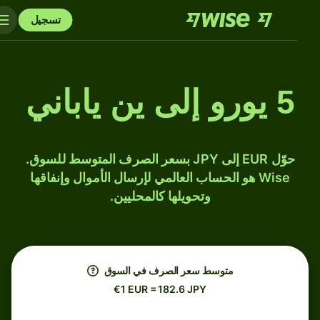
تسجيل
5 يورو إلى ين ياباني
حوّل EUR إلى JPY بسعر الصرف المتوسط للسوق.
Wise هو الحساب العالمي لإرسال الأموال وإنفاقها
وتحويلها كالمحليين.
متوسط ​​سعر الصرف في السوق
€1 EUR = 182.6 JPY