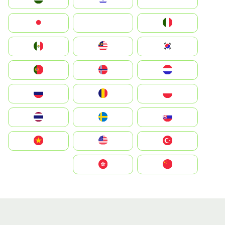
Italia
JA
Japan
South Korea
Malay
Mexico
Nederland
Norge
Portugal
Polska
România
Россия
Slovensko
Ruoŧŧa
ไทย
Türkiye
United States
Vietnam
中国
中國香港特別行政區