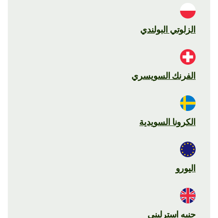
الزلوتي البولندي
الفرنك السويسري
الكرونا السويدية
اليورو
جنيه استرليني