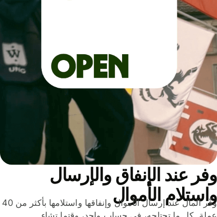
ر عند الإنفاق والإرسال
ستلام الأموال
وفّر المال عند إرسال الأموال وإنفاقها واستلامها بأكثر من 40
لة. كل ما تحتاجه، في حساب واحد، وقتما تشاء.