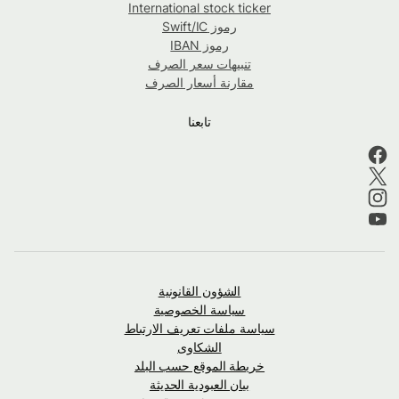
International stock ticker
رموز Swift/IC
رموز IBAN
تنبيهات سعر الصرف
مقارنة أسعار الصرف
تابعنا
الشؤون القانونية
سياسة الخصوصية
سياسة ملفات تعريف الارتباط
الشكاوى
خريطة الموقع حسب البلد
بيان العبودية الحديثة