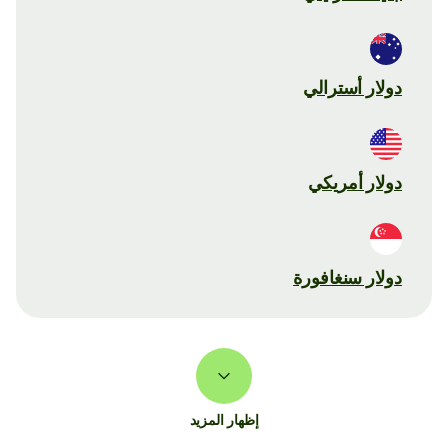
دولار أسترالي
دولار أمريكي
دولار سنغافورة
إظهار المزيد