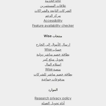
حالة الخدمة
علاقات المستثمرين
الشركات التابعة والشراكات
مركز الدعم
Accessibility
Feature availability checker
منتجات Wise
إرسال الأموال إلى الخارج
حساب Wise
بطاقة خصم مباشر دولية
تحويل مبلغ كبير
استلام المال
منصة Wise
بطاقة خصم مباشر للشركات
مدفوعات جماعية
الموارد
Research privacy policy
أداة تحويل العملة