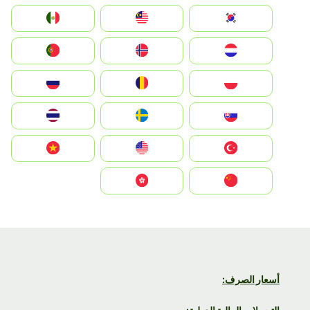
South Korea
Malay
Mexico
Nederland
Norge
Portugal
Polska
România
Россия
Slovensko
Ruoŧŧa
ไทย
Türkiye
United States
Vietnam
中国
中國香港特別行政區
أسعار الصرف: