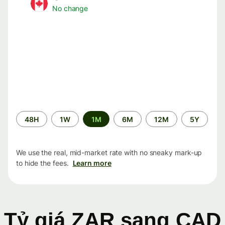
No change
Time
48H
1W
1M
6M
12M
5Y
period
We use the real, mid-market rate with no sneaky mark-up
to hide the fees.
Learn more
Tỷ giá ZAR sang CAD