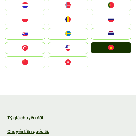
Nederland
Norge
Portugal
Polska
România
Россия
Slovensko
Ruoŧŧa
ไทย
Vietnam
Türkiye
United States
中国
中國香港特別行政區
Tỷ giá chuyển đổi:
Chuyển tiền quốc tế: