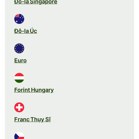
Đô-la Singapore
Đô-la Úc
Euro
Forint Hungary
Franc Thụy Sĩ