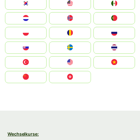
South Korea
Malay
Mexico
Nederland
Norge
Portugal
Polska
România
Россия
Slovensko
Ruoŧŧa
ไทย
Türkiye
United States
Vietnam
中国
中國香港特別行政區
Wechselkurse: