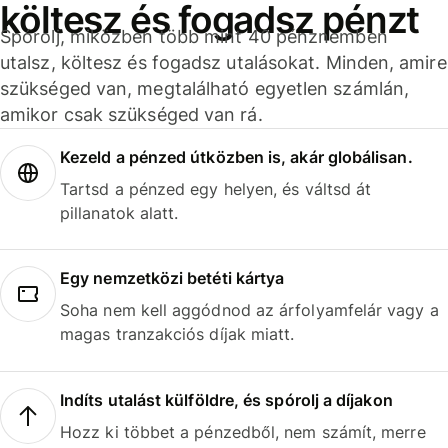
költesz és fogadsz pénzt
Spórolj, miközben több mint 40 pénznemben
utalsz, költesz és fogadsz utalásokat. Minden, amire
szükséged van, megtalálható egyetlen számlán,
amikor csak szükséged van rá.
Kezeld a pénzed útközben is, akár globálisan.
Tartsd a pénzed egy helyen, és váltsd át
pillanatok alatt.
Egy nemzetközi betéti kártya
Soha nem kell aggódnod az árfolyamfelár vagy a
magas tranzakciós díjak miatt.
Indíts utalást külföldre, és spórolj a díjakon
Hozz ki többet a pénzedből, nem számít, merre