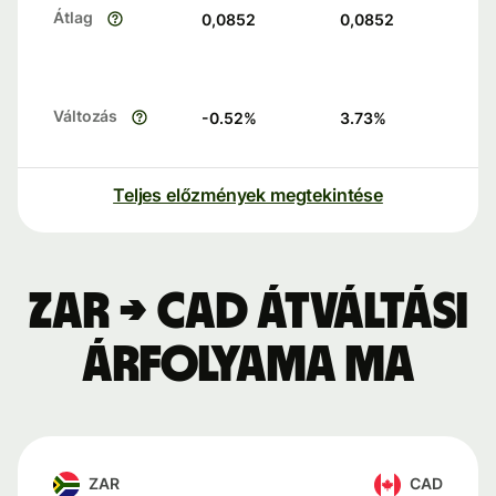
Átlag
0,0852
0,0852
Változás
-0.52
%
3.73
%
Teljes előzmények megtekintése
ZAR → CAD átváltási
árfolyama ma
ZAR
CAD