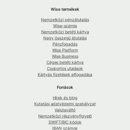
Wise termékek
Nemzetközi pénzátutalás
Wise-számla
Nemzetközi betéti kártya
Nagy összegű átutalás
Pénzfogadás
Wise Platform
Wise Business
Céges betéti kártya
Csoportos utalások
Kártyás fizetések elfogadása
Források
Hírek és blog
Kutatási adatvédelmi szabályzat
Valutaváltó
Nemzetközi részvényfigyelő
SWIFT/BIC kódok
IBAN számok