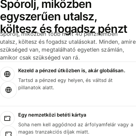
Spórolj, miközben
egyszerűen utalsz,
költesz és fogadsz pénzt
Spórolj, miközben több mint 40 pénznemben
utalsz, költesz és fogadsz utalásokat. Minden, amire
szükséged van, megtalálható egyetlen számlán,
amikor csak szükséged van rá.
Kezeld a pénzed útközben is, akár globálisan.
Tartsd a pénzed egy helyen, és váltsd át
pillanatok alatt.
Egy nemzetközi betéti kártya
Soha nem kell aggódnod az árfolyamfelár vagy a
magas tranzakciós díjak miatt.