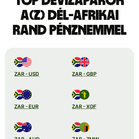
Top devizapárok
a(z) dél-afrikai
rand pénznemmel
ZAR - USD
ZAR - GBP
ZAR - EUR
ZAR - XOF
ZAR - AUD
ZAR - ZMW