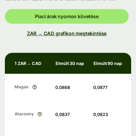
Piaci árak nyomon követése
ZAR → CAD grafikon megtekintése
1 ZAR → CAD
Elmúlt 30 nap
Elmúlt 90 nap
Magas
0,0868
0,0877
Alacsony
0,0837
0,0823