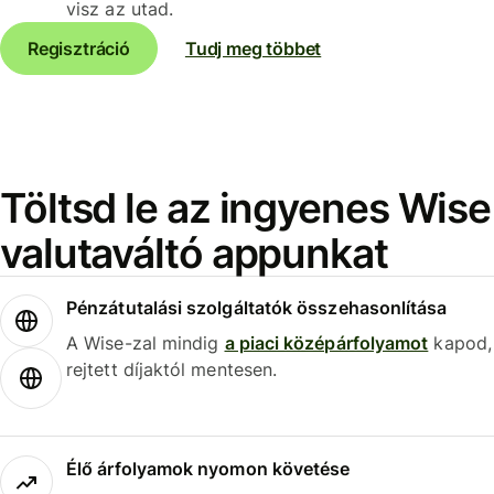
visz az utad.
Regisztráció
Tudj meg többet
Töltsd le az ingyenes Wise
valutaváltó appunkat
Pénzátutalási szolgáltatók összehasonlítása
A Wise-zal mindig
a piaci középárfolyamot
kapod,
rejtett díjaktól mentesen.
Élő árfolyamok nyomon követése