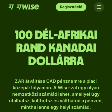
Regisztráció
100 dél-afrikai
rand kanadai
dollárra
ZAR átváltása CAD pénznemre a piaci
középárfolyamon. A Wise-zal egy olyan
nemzetközi számlád lehet, amellyel úgy
utalhatsz, költhetsz és válthatod a pénzed,
mintha lenne egy helyi számlád.