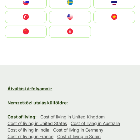
Slovensko
Ruoŧŧa
ไทย
Türkiye
United States
Vietnam
中国
中國香港特別行政區
Átváltási árfolyamok:
Nemzetközi utalás külföldre:
Cost of living:
Cost of living in United Kingdom
Cost of living in United States
Cost of living in Australia
Cost of living in India
Cost of living in Germany
Cost of living in France
Cost of living in Spain