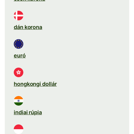
dán korona
euró
hongkongi dollár
indiai rúpia