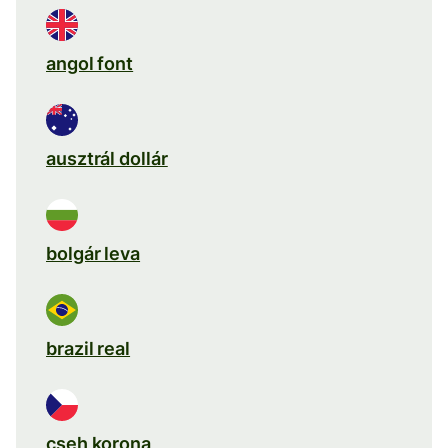
angol font
ausztrál dollár
bolgár leva
brazil real
cseh korona