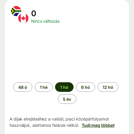
0
Nincs változás
Időszak
48 ó
1 hé
1 hó
6 hó
12 hó
5 év
A díjak elrejtéséhez a valódi, piaci középárfolyamot
használjuk, alattomos felárak nélkül.
Tudj meg többet