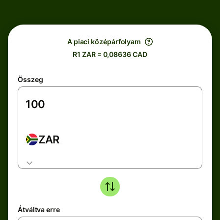
A piaci középárfolyam
R1 ZAR = 0,08636 CAD
Összeg
ZAR
Átváltva erre