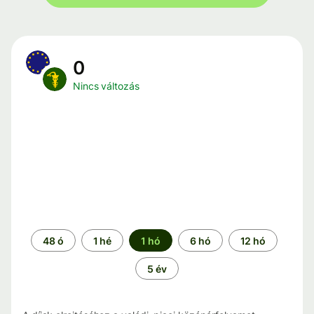
0
Nincs változás
Időszak
48 ó
1 hé
1 hó
6 hó
12 hó
5 év