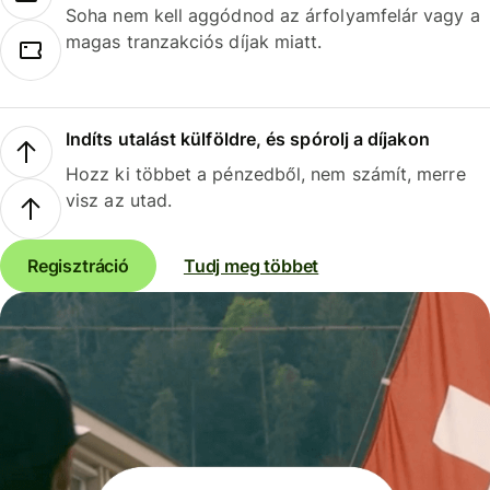
Soha nem kell aggódnod az árfolyamfelár vagy a
magas tranzakciós díjak miatt.
Indíts utalást külföldre, és spórolj a díjakon
Hozz ki többet a pénzedből, nem számít, merre
visz az utad.
Regisztráció
Tudj meg többet