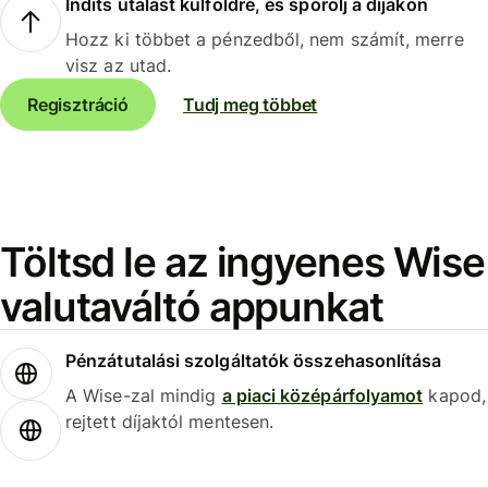
Indíts utalást külföldre, és spórolj a díjakon
Hozz ki többet a pénzedből, nem számít, merre
visz az utad.
Regisztráció
Tudj meg többet
Töltsd le az ingyenes Wise
valutaváltó appunkat
Pénzátutalási szolgáltatók összehasonlítása
A Wise-zal mindig
a piaci középárfolyamot
kapod,
rejtett díjaktól mentesen.