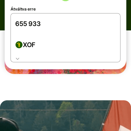
Átváltva erre
XOF