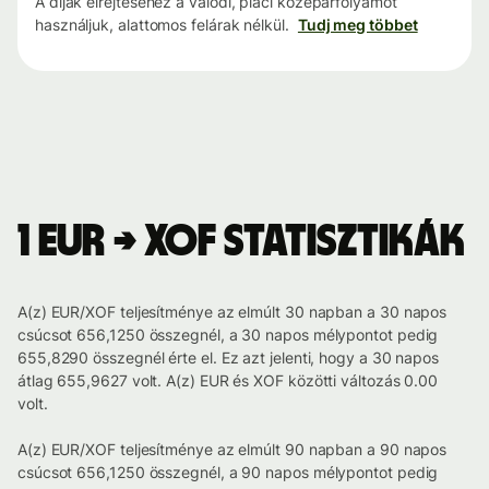
A díjak elrejtéséhez a valódi, piaci középárfolyamot
használjuk, alattomos felárak nélkül.
Tudj meg többet
1 EUR → XOF statisztikák
A(z) EUR/XOF teljesítménye az elmúlt 30 napban a 30 napos
csúcsot 656,1250 összegnél, a 30 napos mélypontot pedig
655,8290 összegnél érte el. Ez azt jelenti, hogy a 30 napos
átlag 655,9627 volt. A(z) EUR és XOF közötti változás 0.00
volt.
A(z) EUR/XOF teljesítménye az elmúlt 90 napban a 90 napos
csúcsot 656,1250 összegnél, a 90 napos mélypontot pedig