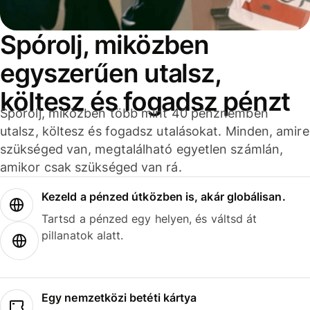
Spórolj, miközben
egyszerűen utalsz,
költesz és fogadsz pénzt
Spórolj, miközben több mint 40 pénznemben
utalsz, költesz és fogadsz utalásokat. Minden, amire
szükséged van, megtalálható egyetlen számlán,
amikor csak szükséged van rá.
Kezeld a pénzed útközben is, akár globálisan.
Tartsd a pénzed egy helyen, és váltsd át
pillanatok alatt.
Egy nemzetközi betéti kártya