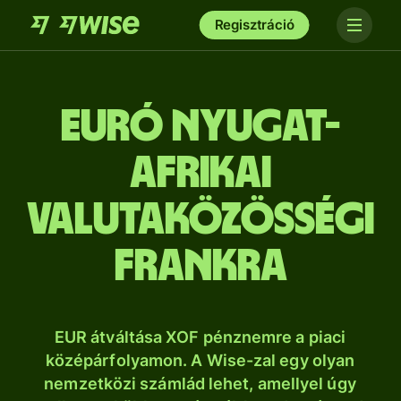
Regisztráció
euró nyugat-
afrikai
valutaközösségi
frankra
EUR átváltása XOF pénznemre a piaci
középárfolyamon. A Wise-zal egy olyan
nemzetközi számlád lehet, amellyel úgy