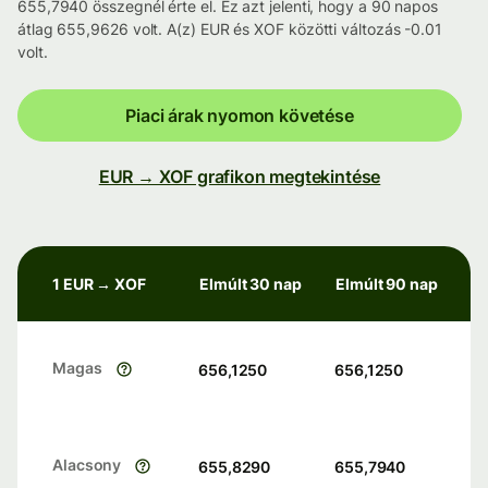
655,7940 összegnél érte el. Ez azt jelenti, hogy a 90 napos
átlag 655,9626 volt. A(z) EUR és XOF közötti változás -0.01
volt.
Piaci árak nyomon követése
EUR → XOF grafikon megtekintése
1 EUR → XOF
Elmúlt 30 nap
Elmúlt 90 nap
Magas
656,1250
656,1250
Alacsony
655,8290
655,7940