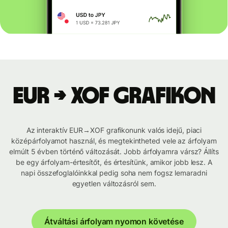
EUR → XOF grafikon
Az interaktív EUR→XOF grafikonunk valós idejű, piaci
középárfolyamot használ, és megtekintheted vele az árfolyam
elmúlt 5 évben történő változását. Jobb árfolyamra vársz? Állíts
be egy árfolyam-értesítőt, és értesítünk, amikor jobb lesz. A
napi összefoglalóinkkal pedig soha nem fogsz lemaradni
egyetlen változásról sem.
Átváltási árfolyam nyomon követése