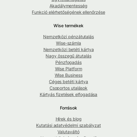
Akadálymentesség
Funkció elérhetőségének ellenőrzése
Wise termékek
Nemzetközi pénzátutalás
Wise-számla
Nemzetközi betéti kártya
Nagy összegű átutalás
Pénzfogadás
Wise Platform
Wise Business
Céges betéti kártya
Csoportos utalások
Kártyás fizetések elfogadása
Források
Hírek és blog
Kutatási adatvédelmi szabályzat
Valutaváltó