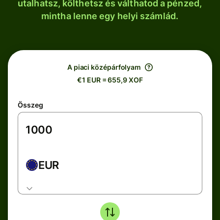
utalhatsz, költhetsz és válthatod a pénzed,
mintha lenne egy helyi számlád.
A piaci középárfolyam
€1 EUR = 655,9 XOF
Összeg
EUR