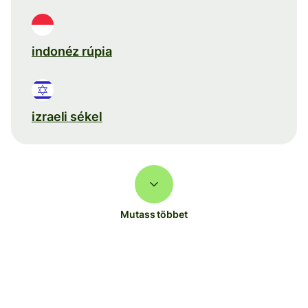
indonéz rúpia
izraeli sékel
Mutass többet