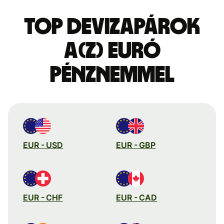
Top devizapárok
a(z) euró
pénznemmel
EUR - USD
EUR - GBP
EUR - CHF
EUR - CAD