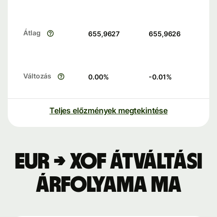
Átlag
655,9627
655,9626
Változás
0.00
%
-0.01
%
Teljes előzmények megtekintése
EUR → XOF átváltási
árfolyama ma