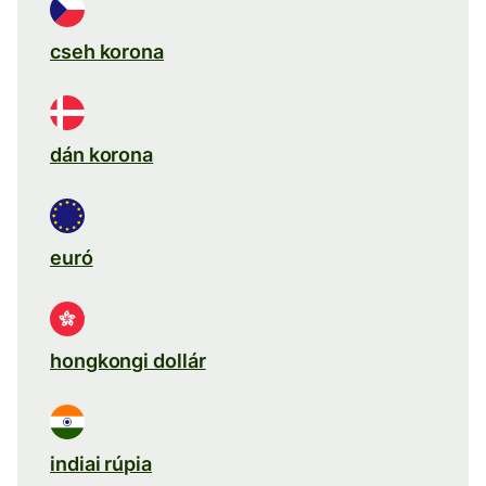
cseh korona
dán korona
euró
hongkongi dollár
indiai rúpia