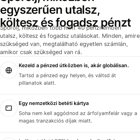
egyszerűen utalsz,
költesz és fogadsz pénzt
Spórolj, miközben több mint 40 pénznemben
utalsz, költesz és fogadsz utalásokat. Minden, amire
szükséged van, megtalálható egyetlen számlán,
amikor csak szükséged van rá.
Kezeld a pénzed útközben is, akár globálisan.
Tartsd a pénzed egy helyen, és váltsd át
pillanatok alatt.
Egy nemzetközi betéti kártya
Soha nem kell aggódnod az árfolyamfelár vagy a
magas tranzakciós díjak miatt.