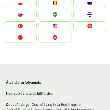
Polska
România
Россия
Slovensko
Ruoŧŧa
ไทย
Türkiye
United States
Vietnam
中国
中國香港特別行政區
Átváltási árfolyamok:
Nemzetközi utalás külföldre:
Cost of living:
Cost of living in United Kingdom
Cost of living in United States
Cost of living in Australia