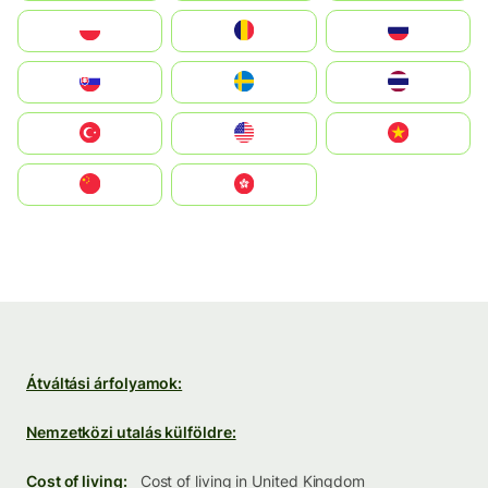
Polska
România
Россия
Slovensko
Ruoŧŧa
ไทย
Türkiye
United States
Vietnam
中国
中國香港特別行政區
Átváltási árfolyamok:
Nemzetközi utalás külföldre:
Cost of living:
Cost of living in United Kingdom