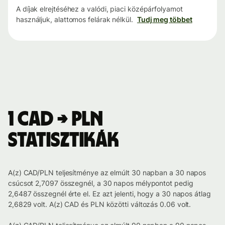
A díjak elrejtéséhez a valódi, piaci középárfolyamot
használjuk, alattomos felárak nélkül.
Tudj meg többet
1 CAD → PLN
statisztikák
A(z) CAD/PLN teljesítménye az elmúlt 30 napban a 30 napos
csúcsot 2,7097 összegnél, a 30 napos mélypontot pedig
2,6487 összegnél érte el. Ez azt jelenti, hogy a 30 napos átlag
2,6829 volt. A(z) CAD és PLN közötti változás 0.06 volt.