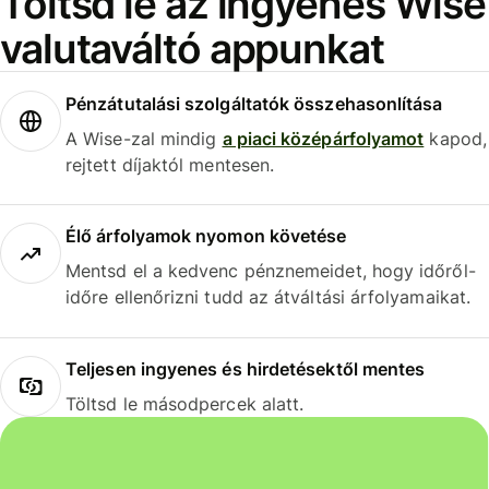
Töltsd le az ingyenes Wise
valutaváltó appunkat
Pénzátutalási szolgáltatók összehasonlítása
A Wise-zal mindig
a piaci középárfolyamot
kapod,
rejtett díjaktól mentesen.
Élő árfolyamok nyomon követése
Mentsd el a kedvenc pénznemeidet, hogy időről-
időre ellenőrizni tudd az átváltási árfolyamaikat.
Teljesen ingyenes és hirdetésektől mentes
Töltsd le másodpercek alatt.