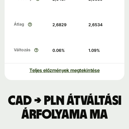
Átlag
2,6829
2,6534
Változás
0.06
%
1.09
%
Teljes előzmények megtekintése
CAD → PLN átváltási
árfolyama ma