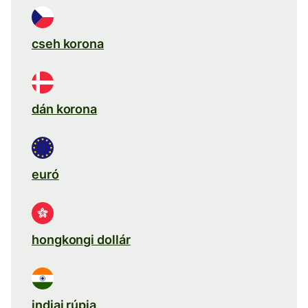
cseh korona
dán korona
euró
hongkongi dollár
indiai rúpia