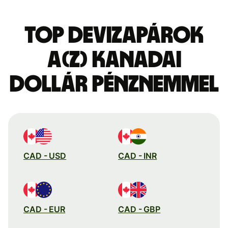
Top devizapárok
a(z) kanadai
dollár pénznemmel
CAD - USD
CAD - INR
CAD - EUR
CAD - GBP