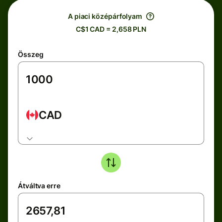
A piaci középárfolyam
C$1 CAD = 2,658 PLN
Összeg
CAD
Átváltva erre