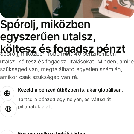
Spórolj, miközben
egyszerűen utalsz,
költesz és fogadsz pénzt
Spórolj, miközben több mint 40 pénznemben
utalsz, költesz és fogadsz utalásokat. Minden, amire
szükséged van, megtalálható egyetlen számlán,
amikor csak szükséged van rá.
Kezeld a pénzed útközben is, akár globálisan.
Tartsd a pénzed egy helyen, és váltsd át
pillanatok alatt.
Egy nemzetközi betéti kártya