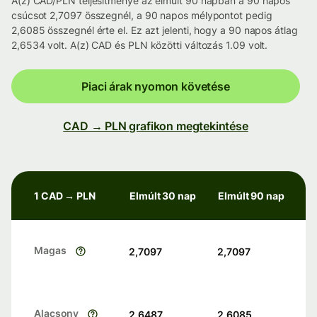
A(z) CAD/PLN teljesítménye az elmúlt 90 napban a 90 napos
csúcsot 2,7097 összegnél, a 90 napos mélypontot pedig
2,6085 összegnél érte el. Ez azt jelenti, hogy a 90 napos átlag
2,6534 volt. A(z) CAD és PLN közötti változás 1.09 volt.
Piaci árak nyomon követése
CAD → PLN grafikon megtekintése
1 CAD → PLN
Elmúlt 30 nap
Elmúlt 90 nap
Magas
2,7097
2,7097
Alacsony
2,6487
2,6085