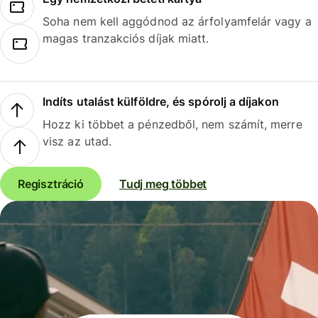
Soha nem kell aggódnod az árfolyamfelár vagy a
magas tranzakciós díjak miatt.
Indíts utalást külföldre, és spórolj a díjakon
Hozz ki többet a pénzedből, nem számít, merre
visz az utad.
Regisztráció
Tudj meg többet