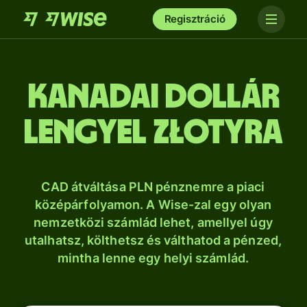
Regisztráció
kanadai dollár
lengyel złotyra
CAD átváltása PLN pénznemre a piaci
középárfolyamon. A Wise-zal egy olyan
nemzetközi számlád lehet, amellyel úgy
utalhatsz, költhetsz és válthatod a pénzed,
mintha lenne egy helyi számlád.