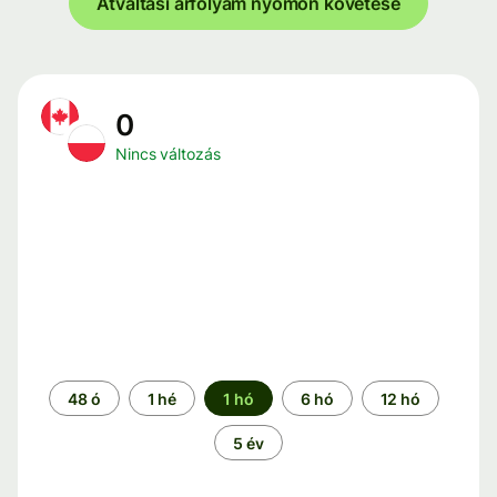
Átváltási árfolyam nyomon követése
0
Nincs változás
Időszak
48 ó
1 hé
1 hó
6 hó
12 hó
5 év