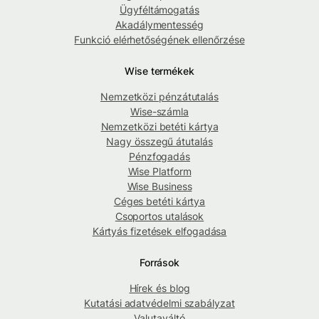
Ügyféltámogatás
Akadálymentesség
Funkció elérhetőségének ellenőrzése
Wise termékek
Nemzetközi pénzátutalás
Wise-számla
Nemzetközi betéti kártya
Nagy összegű átutalás
Pénzfogadás
Wise Platform
Wise Business
Céges betéti kártya
Csoportos utalások
Kártyás fizetések elfogadása
Források
Hírek és blog
Kutatási adatvédelmi szabályzat
Valutaváltó