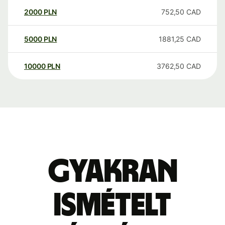
2000
PLN
752,50
CAD
5000
PLN
1881,25
CAD
10000
PLN
3762,50
CAD
Gyakran
ismételt