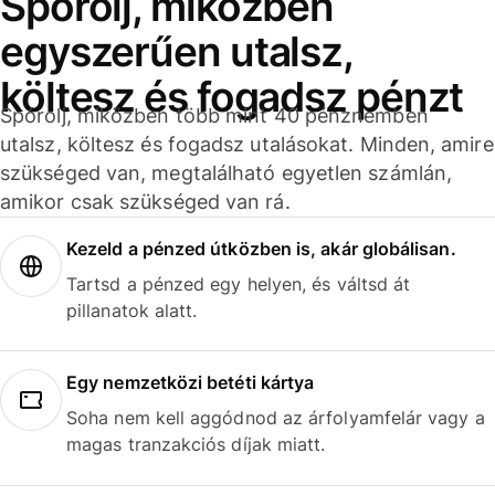
Spórolj, miközben
egyszerűen utalsz,
költesz és fogadsz pénzt
Spórolj, miközben több mint 40 pénznemben
utalsz, költesz és fogadsz utalásokat. Minden, amire
szükséged van, megtalálható egyetlen számlán,
amikor csak szükséged van rá.
Kezeld a pénzed útközben is, akár globálisan.
Tartsd a pénzed egy helyen, és váltsd át
pillanatok alatt.
Egy nemzetközi betéti kártya
Soha nem kell aggódnod az árfolyamfelár vagy a
magas tranzakciós díjak miatt.