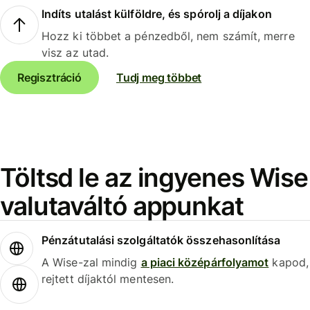
Indíts utalást külföldre, és spórolj a díjakon
Hozz ki többet a pénzedből, nem számít, merre
visz az utad.
Regisztráció
Tudj meg többet
Töltsd le az ingyenes Wise
valutaváltó appunkat
Pénzátutalási szolgáltatók összehasonlítása
A Wise-zal mindig
a piaci középárfolyamot
kapod,
rejtett díjaktól mentesen.