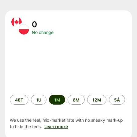
0
No change
Time
48T
1U
1M
6M
12M
5Å
period
We use the real, mid-market rate with no sneaky mark-up
to hide the fees.
Learn more