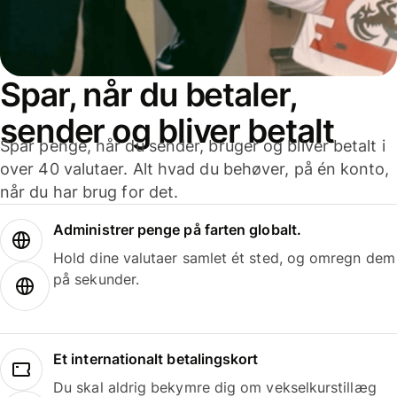
Spar, når du betaler,
sender og bliver betalt
Spar penge, når du sender, bruger og bliver betalt i
over 40 valutaer. Alt hvad du behøver, på én konto,
når du har brug for det.
Administrer penge på farten globalt.
Hold dine valutaer samlet ét sted, og omregn dem
på sekunder.
Et internationalt betalingskort
Du skal aldrig bekymre dig om vekselkurstillæg