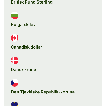
Britisk Pund Sterling
Bulgarsk lev
Canadisk dollar
Dansk krone
Den Tjekkiske Republik-koruna