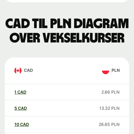
CAD til PLN Diagram
over vekselkurser
CAD
PLN
1
CAD
2.66
PLN
5
CAD
13.32
PLN
10
CAD
26.65
PLN