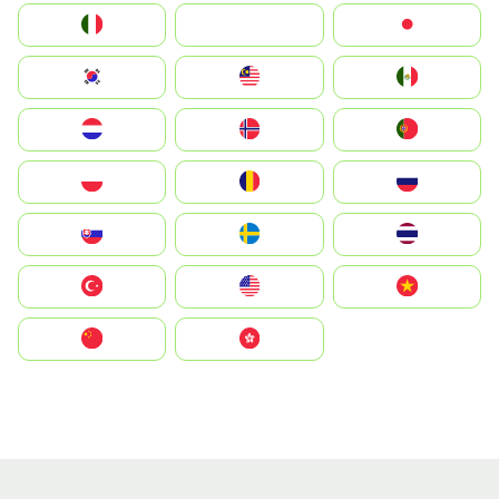
Italia
JA
Japan
South Korea
Malay
Mexico
Nederland
Norge
Portugal
Polska
România
Россия
Slovensko
Ruoŧŧa
ไทย
Türkiye
United States
Vietnam
中国
中國香港特別行政區