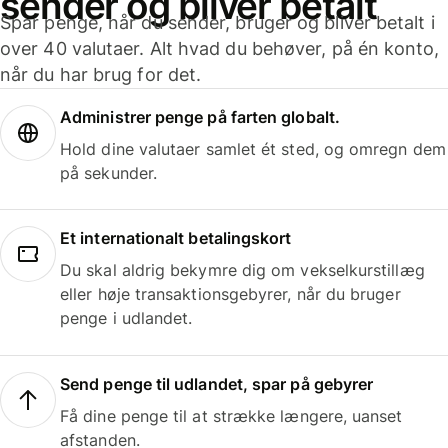
sender og bliver betalt
Spar penge, når du sender, bruger og bliver betalt i
over 40 valutaer. Alt hvad du behøver, på én konto,
når du har brug for det.
Administrer penge på farten globalt.
Hold dine valutaer samlet ét sted, og omregn dem
på sekunder.
Et internationalt betalingskort
Du skal aldrig bekymre dig om vekselkurstillæg
eller høje transaktionsgebyrer, når du bruger
penge i udlandet.
Send penge til udlandet, spar på gebyrer
Få dine penge til at strække længere, uanset
afstanden.