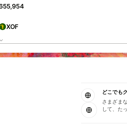
XOF
どこでもグ⁠
さまざま
して、た