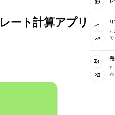
レ
替レート計算アプリ
リ
お
で
完
た
わ