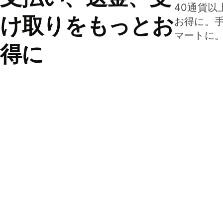
40通貨以
け取りをもっとお
お得に。
マートに
得に