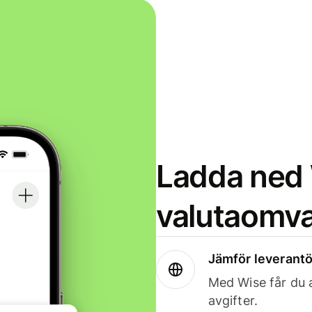
Ladda ned 
valutaomva
Jämför leverantö
Med Wise får du a
avgifter.