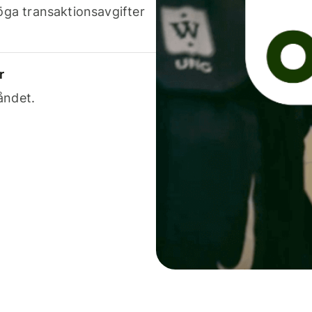
höga transaktionsavgifter
r
åndet.