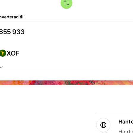
verterad till
XOF
Hante
Ha din