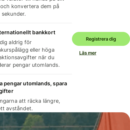
e och konvertera dem på
 sekunder.
nternationellt bankkort
Registrera dig
dig aldrig för
akurspålägg eller höga
Läs mer
aktionsavgifter när du
erar pengar utomlands.
a pengar utomlands, spara
gifter
ngarna att räcka längre,
tt avståndet.