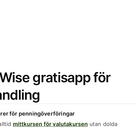
Wise gratisapp för
ndling
rer för penningöverföringar
lltid
mittkursen för valutakursen
utan dolda