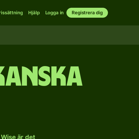
rissättning
Hjälp
Logga in
Registrera dig
ikanska
 Wise är det