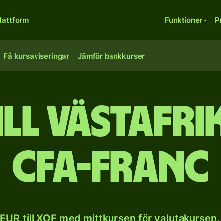
lattform
Funktioner
P
Få kursaviseringar
Jämför bankkurser
ill västafr
CFA-franc
EUR till XOF med mittkursen för valutakursen.