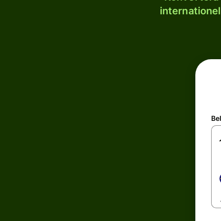
internatione
Be