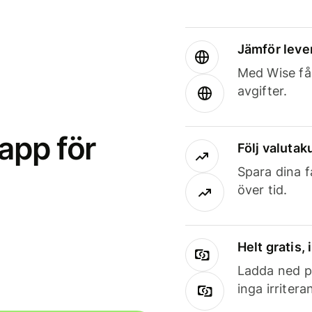
Jämför leve
Med Wise får
avgifter.
app för
Följ valutaku
Spara dina f
över tid.
Helt gratis,
Ladda ned på
inga irriter