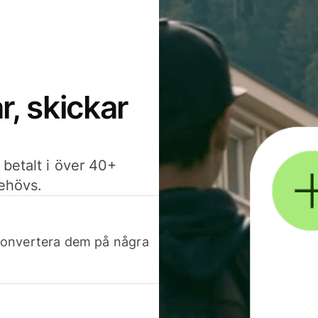
, skickar
 betalt i över 40+
behövs.
h konvertera dem på några