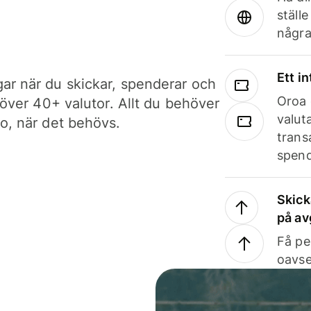
ställ
några
Ett i
ar när du skickar, spenderar och
Oroa 
i över 40+ valutor. Allt du behöver
valut
to, när det behövs.
trans
spend
Skick
på av
Få pe
oavse