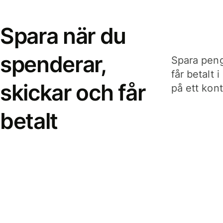
Spara när du
spenderar,
Spara peng
får betalt 
skickar och får
på ett kon
betalt