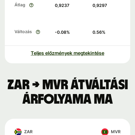
Átlag
0,9237
0,9297
Változás
-0.08
%
0.56
%
Teljes előzmények megtekintése
ZAR → MVR átváltási
árfolyama ma
ZAR
MVR