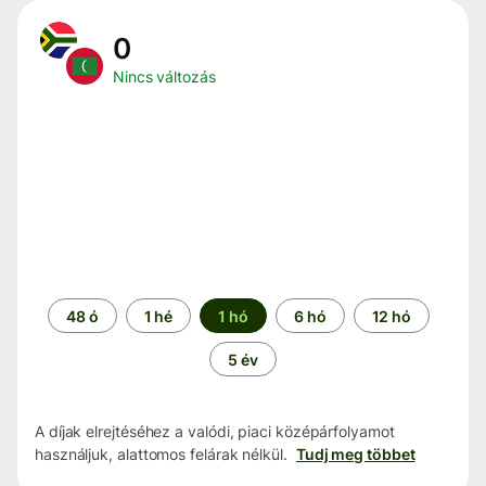
0
Nincs változás
Időszak
48 ó
1 hé
1 hó
6 hó
12 hó
5 év
A díjak elrejtéséhez a valódi, piaci középárfolyamot
használjuk, alattomos felárak nélkül.
Tudj meg többet