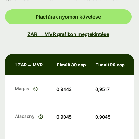
Piaci árak nyomon követése
ZAR → MVR grafikon megtekintése
1 ZAR → MVR
Elmúlt 30 nap
Elmúlt 90 nap
Magas
0,9443
0,9517
Alacsony
0,9045
0,9045