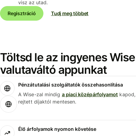
visz az utad.
Regisztráció
Tudj meg többet
Töltsd le az ingyenes Wise
valutaváltó appunkat
Pénzátutalási szolgáltatók összehasonlítása
A Wise-zal mindig
a piaci középárfolyamot
kapod,
rejtett díjaktól mentesen.
Élő árfolyamok nyomon követése