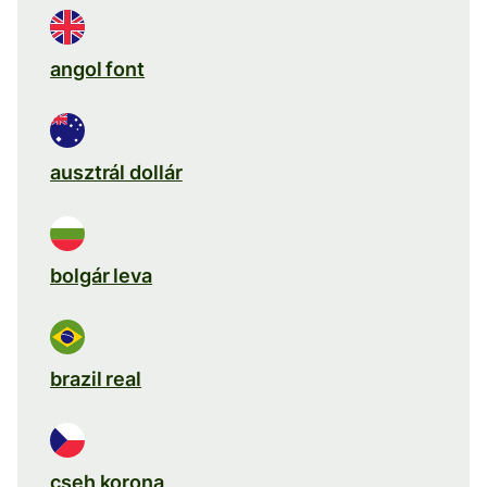
angol font
ausztrál dollár
bolgár leva
brazil real
cseh korona