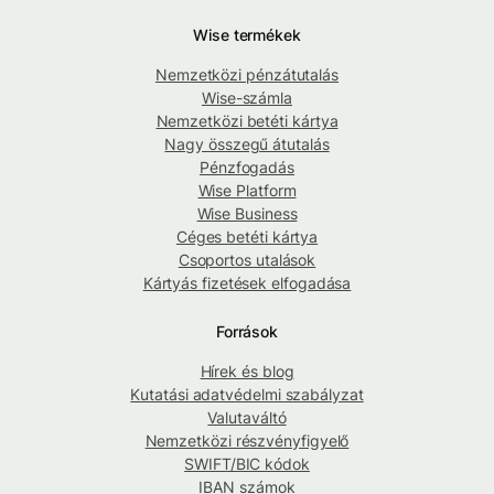
Wise termékek
Nemzetközi pénzátutalás
Wise-számla
Nemzetközi betéti kártya
Nagy összegű átutalás
Pénzfogadás
Wise Platform
Wise Business
Céges betéti kártya
Csoportos utalások
Kártyás fizetések elfogadása
Források
Hírek és blog
Kutatási adatvédelmi szabályzat
Valutaváltó
Nemzetközi részvényfigyelő
SWIFT/BIC kódok
IBAN számok