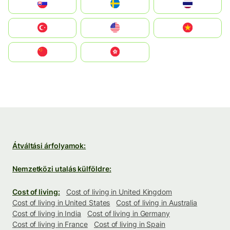
Slovensko
Ruoŧŧa
ไทย
Türkiye
United States
Vietnam
中国
中國香港特別行政區
Átváltási árfolyamok:
Nemzetközi utalás külföldre:
Cost of living:
Cost of living in United Kingdom
Cost of living in United States
Cost of living in Australia
Cost of living in India
Cost of living in Germany
Cost of living in France
Cost of living in Spain