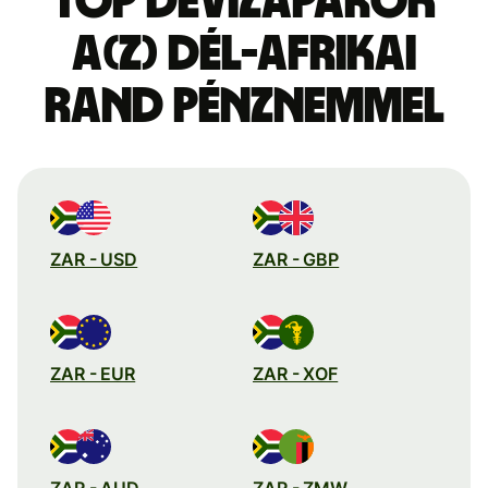
Top devizapárok
a(z) dél-afrikai
rand pénznemmel
ZAR - USD
ZAR - GBP
ZAR - EUR
ZAR - XOF
ZAR - AUD
ZAR - ZMW