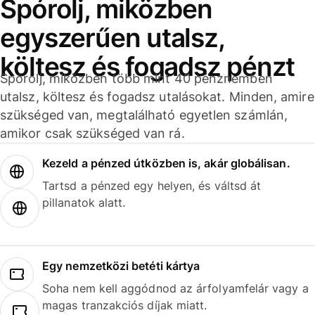
Spórolj, miközben
egyszerűen utalsz,
költesz és fogadsz pénzt
Spórolj, miközben több mint 40 pénznemben
utalsz, költesz és fogadsz utalásokat. Minden, amire
szükséged van, megtalálható egyetlen számlán,
amikor csak szükséged van rá.
Kezeld a pénzed útközben is, akár globálisan.
Tartsd a pénzed egy helyen, és váltsd át
pillanatok alatt.
Egy nemzetközi betéti kártya
Soha nem kell aggódnod az árfolyamfelár vagy a
magas tranzakciós díjak miatt.