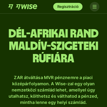
Regisztráció
dél-afrikai rand
maldív-szigeteki
rúfiára
ZAR átváltása MVR pénznemre a piaci
középárfolyamon. A Wise-zal egy olyan
nemzetközi számlád lehet, amellyel úgy
utalhatsz, költhetsz és válthatod a pénzed,
mintha lenne egy helyi számlád.