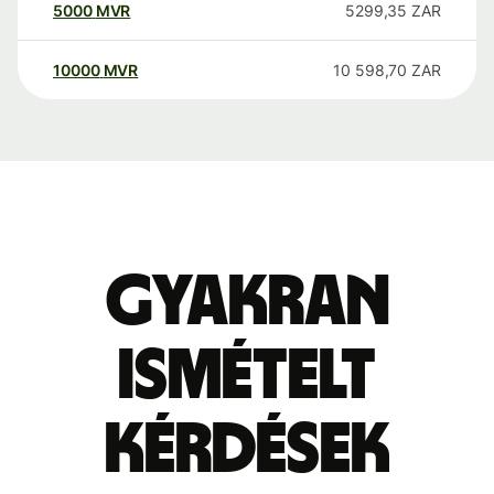
5000
MVR
5299,35
ZAR
10000
MVR
10 598,70
ZAR
Gyakran
ismételt
kérdések