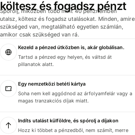
költesz és fogadsz pénzt
Spórolj, miközben több mint 40 pénznemben
utalsz, költesz és fogadsz utalásokat. Minden, amire
szükséged van, megtalálható egyetlen számlán,
amikor csak szükséged van rá.
Kezeld a pénzed útközben is, akár globálisan.
Tartsd a pénzed egy helyen, és váltsd át
pillanatok alatt.
Egy nemzetközi betéti kártya
Soha nem kell aggódnod az árfolyamfelár vagy a
magas tranzakciós díjak miatt.
Indíts utalást külföldre, és spórolj a díjakon
Hozz ki többet a pénzedből, nem számít, merre