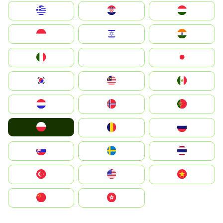
Greece
Hrvatska
Magyarország
Indonesia
Israel
India
Italia
JA
Japan
South Korea
Malay
Mexico
Nederland
Norge
Portugal
Polska
România
Россия
Slovensko
Ruoŧŧa
ไทย
Türkiye
United States
Vietnam
中国
中國香港特別行政區