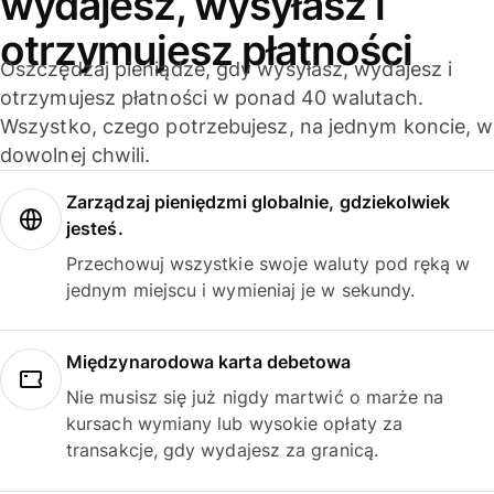
wydajesz, wysyłasz i
otrzymujesz płatności
Oszczędzaj pieniądze, gdy wysyłasz, wydajesz i
otrzymujesz płatności w ponad 40 walutach.
Wszystko, czego potrzebujesz, na jednym koncie, w
dowolnej chwili.
Zarządzaj pieniędzmi globalnie, gdziekolwiek
jesteś.
Przechowuj wszystkie swoje waluty pod ręką w
jednym miejscu i wymieniaj je w sekundy.
Międzynarodowa karta debetowa
Nie musisz się już nigdy martwić o marże na
kursach wymiany lub wysokie opłaty za
transakcje, gdy wydajesz za granicą.