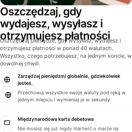
Oszczędzaj, gdy
wydajesz, wysyłasz i
otrzymujesz płatności
Oszczędzaj pieniądze, gdy wysyłasz, wydajesz i
otrzymujesz płatności w ponad 40 walutach.
Wszystko, czego potrzebujesz, na jednym koncie, w
dowolnej chwili.
Zarządzaj pieniędzmi globalnie, gdziekolwiek
jesteś.
Przechowuj wszystkie swoje waluty pod ręką w
jednym miejscu i wymieniaj je w sekundy.
Międzynarodowa karta debetowa
Nie musisz się już nigdy martwić o marże na