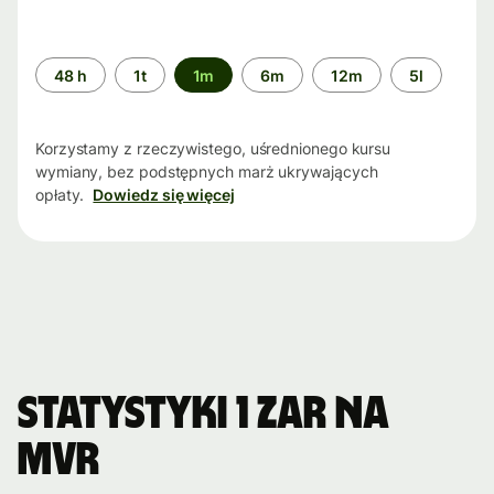
Przedział
48 h
1t
1m
6m
12m
5l
czasu
Korzystamy z rzeczywistego, uśrednionego kursu
wymiany, bez podstępnych marż ukrywających
opłaty.
Dowiedz się więcej
Statystyki 1 ZAR na
MVR