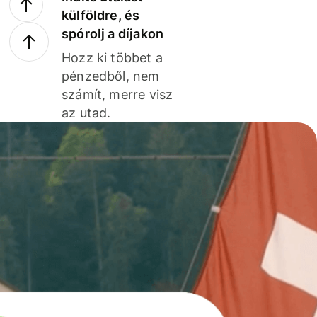
külföldre, és
spórolj a díjakon
Hozz ki többet a
pénzedből, nem
számít, merre visz
az utad.