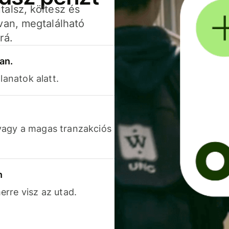
alsz, költesz és
van, megtalálható
rá.
an.
lanatok alatt.
vagy a magas tranzakciós
n
rre visz az utad.