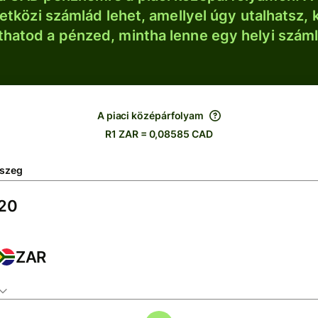
tközi számlád lehet, amellyel úgy utalhatsz, 
thatod a pénzed, mintha lenne egy helyi szám
A piaci középárfolyam
R1 ZAR = 0,08585 CAD
szeg
ZAR