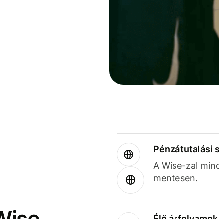
Pénzátutalási 
A Wise-zal min
mentesen.
Wise
Élő árfolyamo