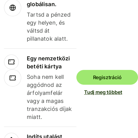
globálisan.
Tartsd a pénzed
egy helyen, és
váltsd át
pillanatok alatt.
Egy nemzetközi
betéti kártya
Soha nem kell
Regisztráció
aggódnod az
Tudj meg többet
árfolyamfelár
vagy a magas
tranzakciós díjak
miatt.
Indíts utalást