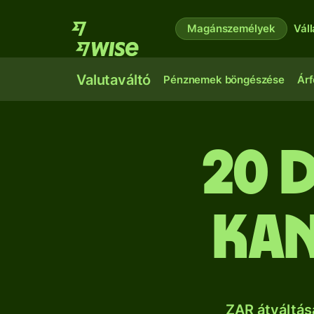
Magánszemélyek
Vál
Valutaváltó
Pénznemek böngészése
Árf
20 
kan
ZAR átváltás