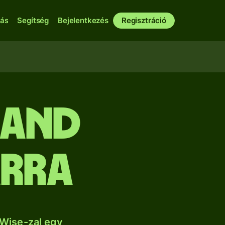
bás
Segítség
Bejelentkezés
Regisztráció
rand
árra
 Wise-zal egy