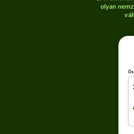
olyan nemze
vál
Ös