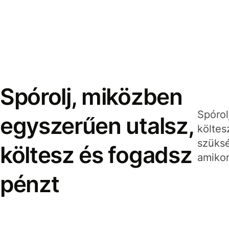
Spórolj, miközben
Spórol
egyszerűen utalsz,
költes
szüksé
költesz és fogadsz
amikor
pénzt