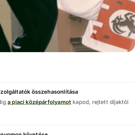
szolgáltatók összehasonlítása
dig
a piaci középárfolyamot
kapod, rejtett díjaktól
k nyomon követése