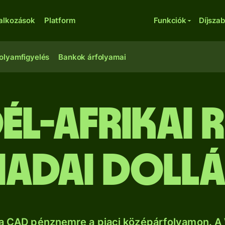
lalkozások
Platform
Funkciók
Díjsza
olyamfigyelés
Bankok árfolyamai
dél-afrikai 
adai doll
a CAD pénznemre a piaci középárfolyamon. A