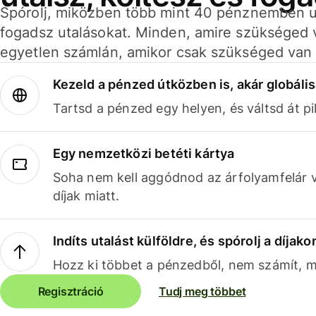
Spórolj, miközben több mint 40 pénznemben ut
fogadsz utalásokat. Minden, amire szükséged 
egyetlen számlán, amikor csak szükséged van 
Kezeld a pénzed útközben is, akár globális
Tartsd a pénzed egy helyen, és váltsd át pil
Egy nemzetközi betéti kártya
Soha nem kell aggódnod az árfolyamfelár 
díjak miatt.
Indíts utalást külföldre, és spórolj a díjako
Hozz ki többet a pénzedből, nem számít, me
Regisztráció
Tudj meg többet