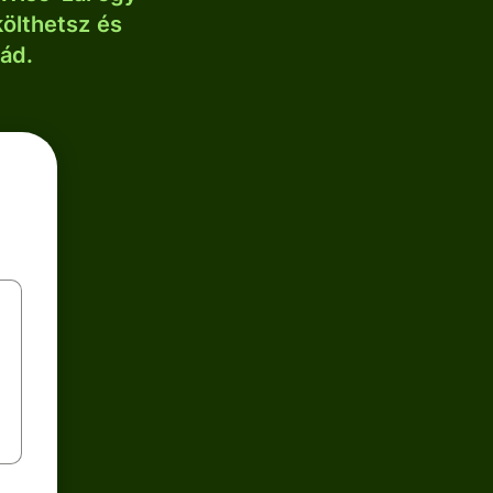
költhetsz és
lád.