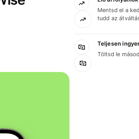
Mentsd el a ked
tudd az átváltá
Teljesen ingye
Töltsd le másod