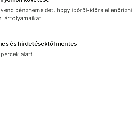
venc pénznemeidet, hogy időről-időre ellenőrizni
si árfolyamaikat.
nes és hirdetésektől mentes
percek alatt.