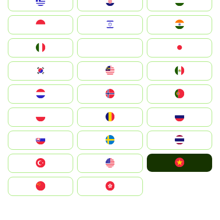
Greece
Hrvatska
Magyarország
Indonesia
Israel
India
Italia
JA
Japan
South Korea
Malay
Mexico
Nederland
Norge
Portugal
Polska
România
Россия
Slovensko
Ruoŧŧa
ไทย
Vietnam
Türkiye
United States
中国
中國香港特別行政區