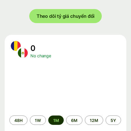
Theo dõi tỷ giá chuyển đổi
0
No change
Time
48H
1W
1M
6M
12M
5Y
period