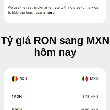
We use the real, mid-market rate with no sneaky mark-up
to hide the fees.
Learn more
Tỷ giá RON sang MXN
hôm nay
RON
MXN
1
RON
3.78
MXN
5
RON
18.89
MXN