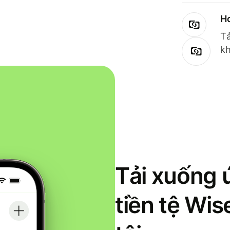
Ho
Tả
kh
Tải xuống 
tiền tệ Wi