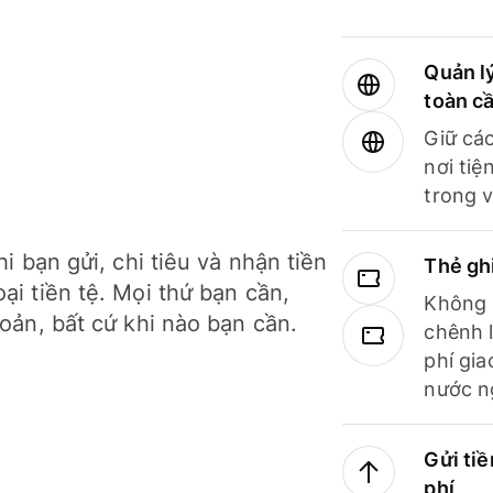
Quản lý
toàn c
Giữ các
nơi tiệ
trong v
hi bạn gửi, chi tiêu và nhận tiền
Thẻ gh
ại tiền tệ. Mọi thứ bạn cần,
Không b
hoản, bất cứ khi nào bạn cần.
chênh l
phí gia
nước n
Gửi tiề
phí