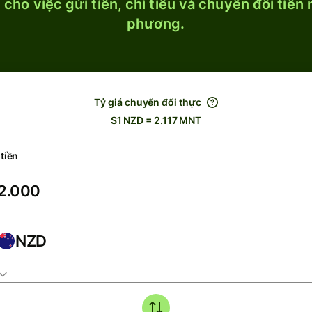
cho việc gửi tiền, chi tiêu và chuyển đổi tiền
phương.
Tỷ giá chuyển đổi thực
$1 NZD = 2.117 MNT
tiền
NZD