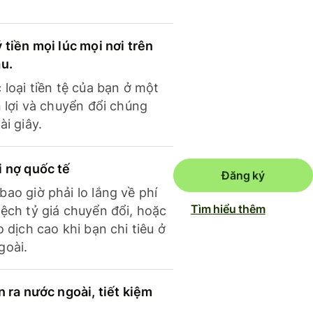
 tiền mọi lúc mọi nơi trên
ầu.
 loại tiền tệ của bạn ở một
n lợi và chuyển đổi chúng
ài giây.
i nợ quốc tế
Đăng ký
ao giờ phải lo lắng về phí
Tìm hiểu thêm
ệch tỷ giá chuyển đổi, hoặc
o dịch cao khi bạn chi tiêu ở
goài.
n ra nước ngoài, tiết kiệm