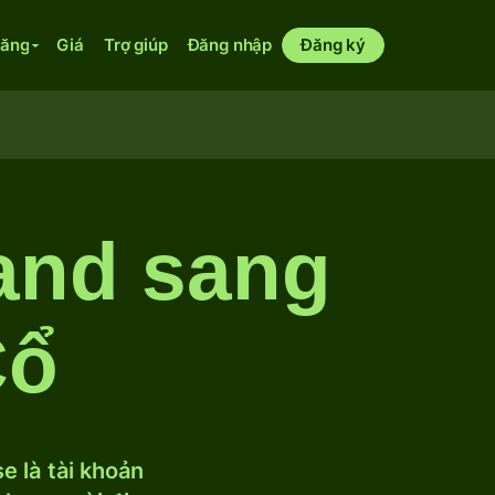
năng
Giá
Trợ giúp
Đăng nhập
Đăng ký
land sang
Cổ
 là tài khoản