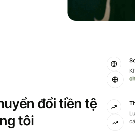
So
Kh
ch
uyển đổi tiền tệ
Th
Lư
ng tôi
cá