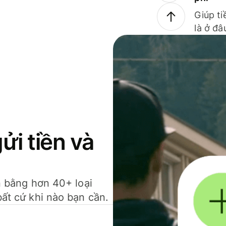
Giúp ti
là ở đâ
gửi tiền và
ền bằng hơn 40+ loại
bất cứ khi nào bạn cần.