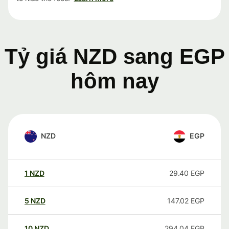
Tỷ giá NZD sang EGP
hôm nay
NZD
EGP
1
NZD
29.40
EGP
5
NZD
147.02
EGP
10
NZD
294.04
EGP