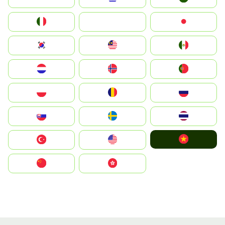
Italia
JA
Japan
South Korea
Malay
Mexico
Nederland
Norge
Portugal
Polska
România
Россия
Slovensko
Ruoŧŧa
ไทย
Vietnam
Türkiye
United States
中国
中國香港特別行政區