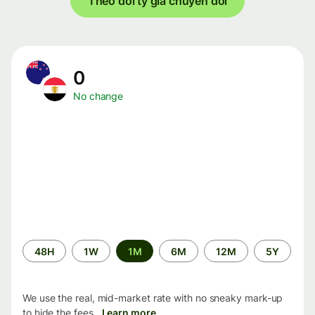
Theo dõi tỷ giá chuyển đổi
0
No change
Time
48H
1W
1M
6M
12M
5Y
period
We use the real, mid-market rate with no sneaky mark-up
to hide the fees.
Learn more