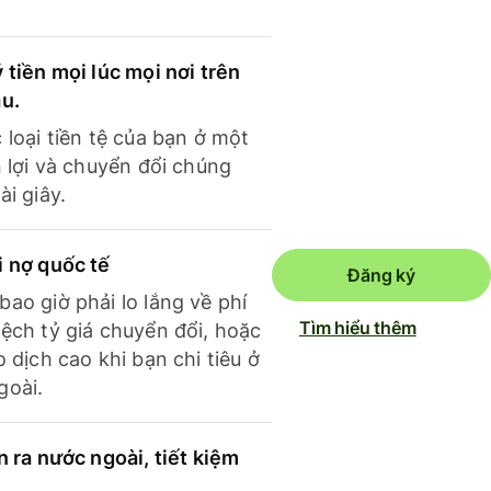
 tiền mọi lúc mọi nơi trên
ầu.
 loại tiền tệ của bạn ở một
n lợi và chuyển đổi chúng
ài giây.
i nợ quốc tế
Đăng ký
ao giờ phải lo lắng về phí
Tìm hiểu thêm
ệch tỷ giá chuyển đổi, hoặc
o dịch cao khi bạn chi tiêu ở
goài.
n ra nước ngoài, tiết kiệm