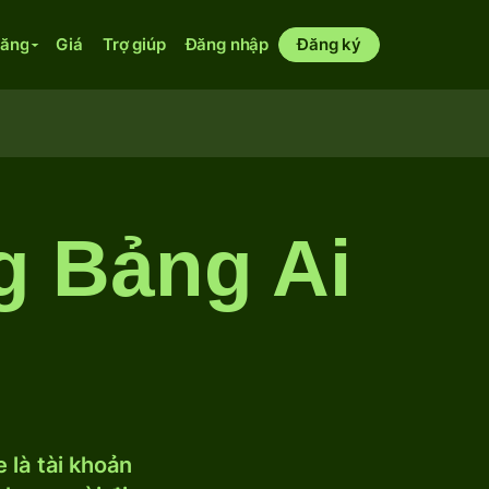
năng
Giá
Trợ giúp
Đăng nhập
Đăng ký
g Bảng Ai
 là tài khoản