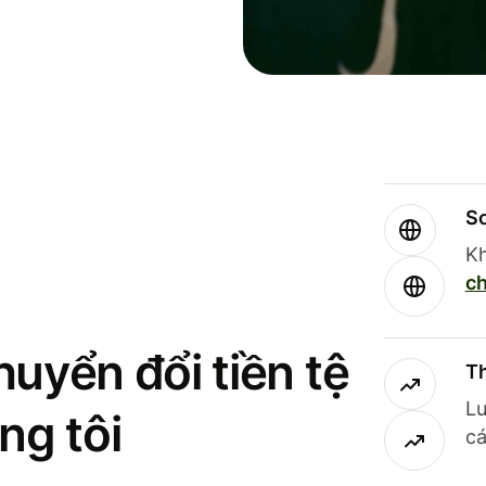
So
Kh
ch
uyển đổi tiền tệ
Th
Lư
ng tôi
cá