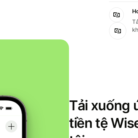
Ho
Tả
kh
Tải xuống 
tiền tệ Wi