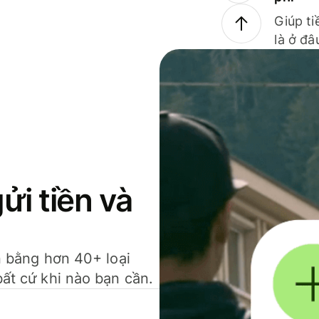
Giúp ti
là ở đâ
gửi tiền và
ền bằng hơn 40+ loại
bất cứ khi nào bạn cần.