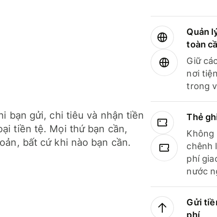
Quản lý
toàn c
Giữ các
nơi tiệ
trong v
hi bạn gửi, chi tiêu và nhận tiền
Thẻ gh
ại tiền tệ. Mọi thứ bạn cần,
Không b
hoản, bất cứ khi nào bạn cần.
chênh l
phí gia
nước n
Gửi tiề
phí