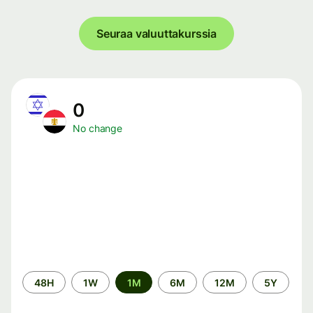
Seuraa valuuttakurssia
0
No change
Time
48H
1W
1M
6M
12M
5Y
period