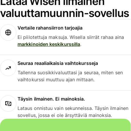
Lataa Wisen ilmainen
valuuttamuunnin-sovellus
Vertaile rahansiirron tarjoajia
Ei piilotettuja maksuja. Wisella siirrät rahaa aina
markkinoiden keskikurssilla
.
Seuraa reaaliaikaisia vaihtokursseja
Tallenna suosikkivaluuttasi ja seuraa, miten sen
vaihtokurssi muuttuu ajan mittaan.
Täysin ilmainen. Ei mainoksia.
Lataus onnistuu vain sekunneissa. Täysin ilmainen
sovellus, jossa ei ole ärsyttäviä mainoksia.