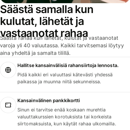
Säästä samalla kun
kulutat, lähetät ja
vastaanotat rahaa
Säästä rahaa kun lähetät, kulutat ja vastaanotat
varoja yli 40 valuutassa. Kaikki tarvitsemasi löytyy
aina yhdeltä ja samalta tilillä.
Hallitse kansainvälisiä rahansiirtoja lennosta.
Pidä kaikki eri valuuttasi kätevästi yhdessä
paikassa ja muunna niitä sekunneissa.
Kansainvälinen pankkikortti
Sinun ei tarvitse enää koskaan murehtia
valuuttakurssien korotuksista tai korkeista
siirtomaksuista, kun käytät rahaa ulkomailla.