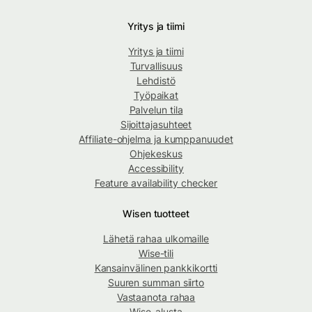
Yritys ja tiimi
Yritys ja tiimi
Turvallisuus
Lehdistö
Työpaikat
Palvelun tila
Sijoittajasuhteet
Affiliate-ohjelma ja kumppanuudet
Ohjekeskus
Accessibility
Feature availability checker
Wisen tuotteet
Lähetä rahaa ulkomaille
Wise-tili
Kansainvälinen pankkikortti
Suuren summan siirto
Vastaanota rahaa
Wise-alusta