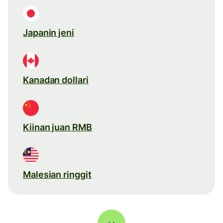
Japanin jeni
Kanadan dollari
Kiinan juan RMB
Malesian ringgit