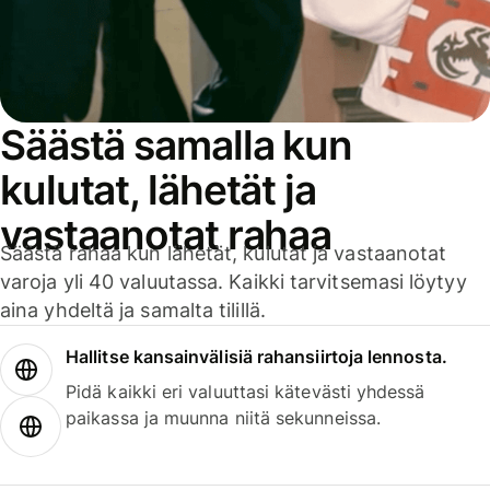
Säästä samalla kun
kulutat, lähetät ja
vastaanotat rahaa
Säästä rahaa kun lähetät, kulutat ja vastaanotat
varoja yli 40 valuutassa. Kaikki tarvitsemasi löytyy
aina yhdeltä ja samalta tilillä.
Hallitse kansainvälisiä rahansiirtoja lennosta.
Pidä kaikki eri valuuttasi kätevästi yhdessä
paikassa ja muunna niitä sekunneissa.