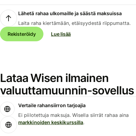
Lähetä rahaa ulkomaille ja säästä maksuissa
Laita raha kiertämään, etäisyydestä riippumatta.
Rekisteröidy
Lue lisää
Lataa Wisen ilmainen
valuuttamuunnin-sovellus
Vertaile rahansiirron tarjoajia
Ei piilotettuja maksuja. Wisella siirrät rahaa aina
markkinoiden keskikurssilla
.