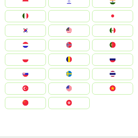
Indonesia
Israel
India
Italia
JA
Japan
South Korea
Malay
Mexico
Nederland
Norge
Portugal
Polska
România
Россия
Slovensko
Ruoŧŧa
ไทย
Türkiye
United States
Vietnam
中国
中國香港特別行政區