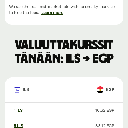
We use the real, mid-market rate with no sneaky mark-up
to hide the fees.
Learn more
Valuuttakurssit
tänään: ILS → EGP
ILS
EGP
1
ILS
16,62
EGP
5
ILS
83,12
EGP