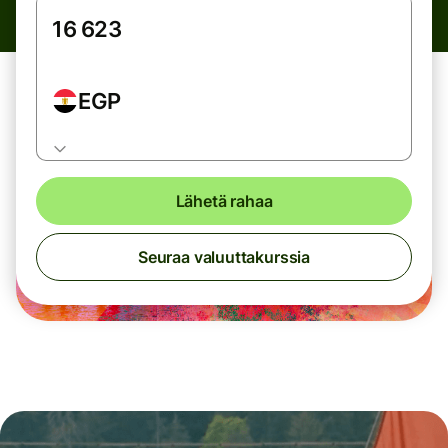
EGP
Lähetä rahaa
Seuraa valuuttakurssia