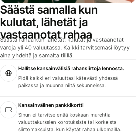
Säästä samalla kun
kulutat, lähetät ja
vastaanotat rahaa
Säästä rahaa kun lähetät, kulutat ja vastaanotat
varoja yli 40 valuutassa. Kaikki tarvitsemasi löytyy
aina yhdeltä ja samalta tilillä.
Hallitse kansainvälisiä rahansiirtoja lennosta.
Pidä kaikki eri valuuttasi kätevästi yhdessä
paikassa ja muunna niitä sekunneissa.
Kansainvälinen pankkikortti
Sinun ei tarvitse enää koskaan murehtia
valuuttakurssien korotuksista tai korkeista
siirtomaksuista, kun käytät rahaa ulkomailla.