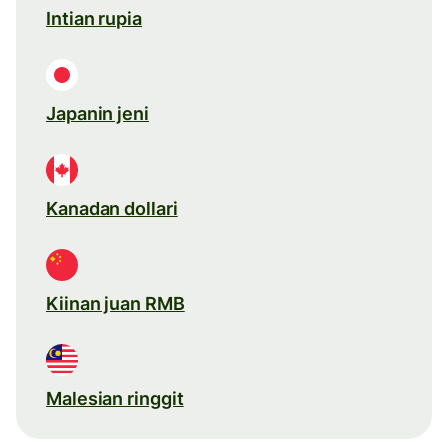
Intian rupia
Japanin jeni
Kanadan dollari
Kiinan juan RMB
Malesian ringgit