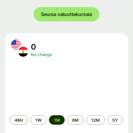
Seuraa valuuttakurssia
0
No change
Time
48H
1W
1M
6M
12M
5Y
period