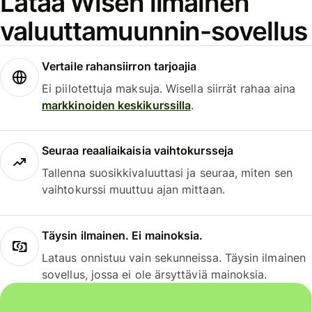
Lataa Wisen ilmainen
valuuttamuunnin-sovellus
Vertaile rahansiirron tarjoajia
Ei piilotettuja maksuja. Wisella siirrät rahaa aina
markkinoiden keskikurssilla
.
Seuraa reaaliaikaisia vaihtokursseja
Tallenna suosikkivaluuttasi ja seuraa, miten sen
vaihtokurssi muuttuu ajan mittaan.
Täysin ilmainen. Ei mainoksia.
Lataus onnistuu vain sekunneissa. Täysin ilmainen
sovellus, jossa ei ole ärsyttäviä mainoksia.