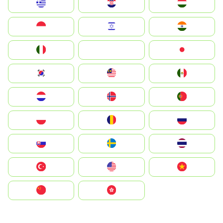
Greece
Hrvatska
Magyarország
Indonesia
Israel
India
Italia
JA
Japan
South Korea
Malay
Mexico
Nederland
Norge
Portugal
Polska
România
Россия
Slovensko
Ruoŧŧa
ไทย
Türkiye
United States
Vietnam
中国
中國香港特別行政區