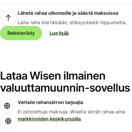
Lähetä rahaa ulkomaille ja säästä maksuissa
Laita raha kiertämään, etäisyydestä riippumatta.
Rekisteröidy
Lue lisää
Lataa Wisen ilmainen
valuuttamuunnin-sovellus
Vertaile rahansiirron tarjoajia
Ei piilotettuja maksuja. Wisella siirrät rahaa aina
markkinoiden keskikurssilla
.