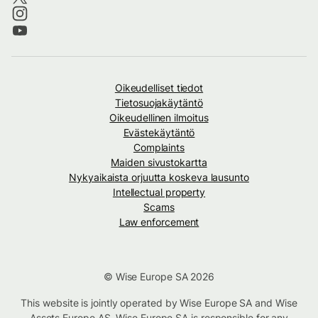
Oikeudelliset tiedot
Tietosuojakäytäntö
Oikeudellinen ilmoitus
Evästekäytäntö
Complaints
Maiden sivustokartta
Nykyaikaista orjuutta koskeva lausunto
Intellectual property
Scams
Law enforcement
© Wise Europe SA 2026
This website is jointly operated by Wise Europe SA and Wise
Assets Europe AS. Wise Europe SA is responsible for any