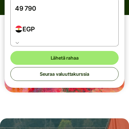
EGP
Lähetä rahaa
Seuraa valuuttakurssia