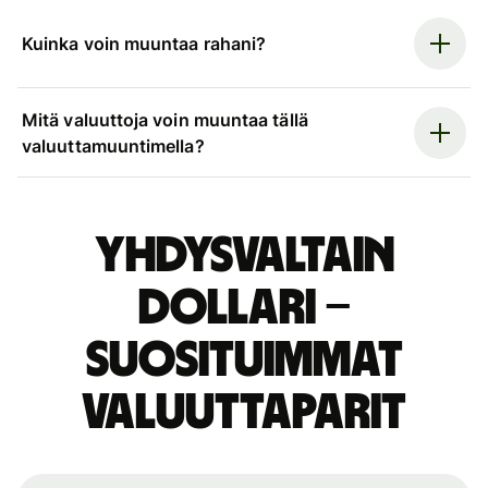
Kuinka voin muuntaa rahani?
Mitä valuuttoja voin muuntaa tällä
valuuttamuuntimella?
Yhdysvaltain
dollari –
suosituimmat
valuuttaparit