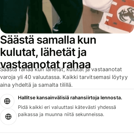
Säästä samalla kun
kulutat, lähetät ja
vastaanotat rahaa
Säästä rahaa kun lähetät, kulutat ja vastaanotat
varoja yli 40 valuutassa. Kaikki tarvitsemasi löytyy
aina yhdeltä ja samalta tilillä.
Hallitse kansainvälisiä rahansiirtoja lennosta.
Pidä kaikki eri valuuttasi kätevästi yhdessä
paikassa ja muunna niitä sekunneissa.