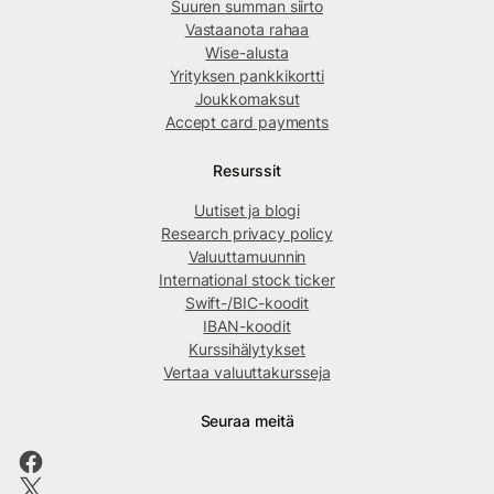
Suuren summan siirto
Vastaanota rahaa
Wise-alusta
Yrityksen pankkikortti
Joukkomaksut
Accept card payments
Resurssit
Uutiset ja blogi
Research privacy policy
Valuuttamuunnin
International stock ticker
Swift-/BIC-koodit
IBAN-koodit
Kurssihälytykset
Vertaa valuuttakursseja
Seuraa meitä