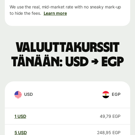
We use the real, mid-market rate with no sneaky mark-up
to hide the fees.
Learn more
Valuuttakurssit
tänään: USD → EGP
USD
EGP
1
USD
49,79
EGP
5
USD
248,95
EGP