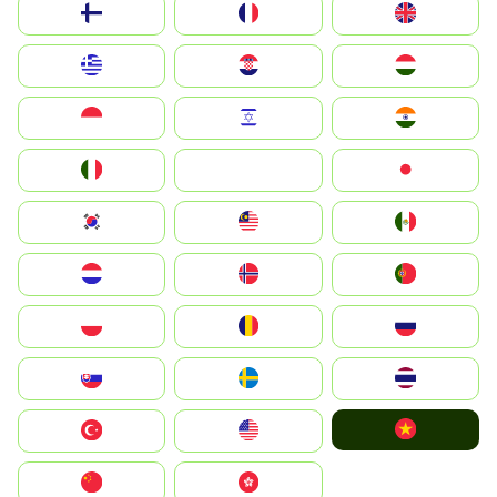
Suomi
France
United Kingdom
Greece
Hrvatska
Magyarország
Indonesia
Israel
India
Italia
JA
Japan
South Korea
Malay
Mexico
Nederland
Norge
Portugal
Polska
România
Россия
Slovensko
Ruoŧŧa
ไทย
Vietnam
Türkiye
United States
中国
中國香港特別行政區