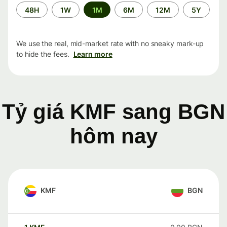
Time
48H
1W
1M
6M
12M
5Y
period
We use the real, mid-market rate with no sneaky mark-up
to hide the fees.
Learn more
Tỷ giá KMF sang BGN
hôm nay
KMF
BGN