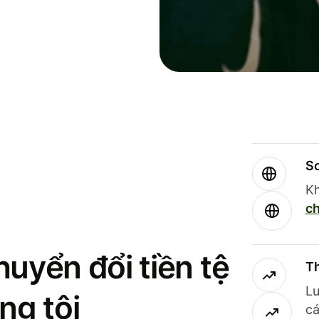
So
Kh
ch
uyển đổi tiền tệ
Th
Lư
ng tôi
cá