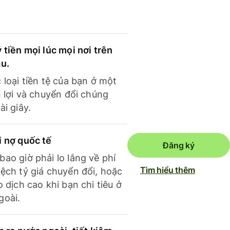
 tiền mọi lúc mọi nơi trên
ầu.
 loại tiền tệ của bạn ở một
n lợi và chuyển đổi chúng
ài giây.
i nợ quốc tế
Đăng ký
ao giờ phải lo lắng về phí
Tìm hiểu thêm
ệch tỷ giá chuyển đổi, hoặc
o dịch cao khi bạn chi tiêu ở
goài.