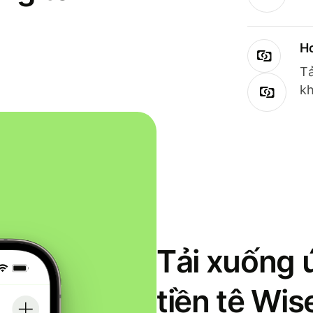
Ho
Tả
kh
Tải xuống 
tiền tệ Wi