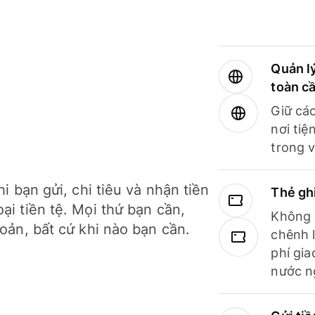
Quản lý
toàn c
Giữ các
nơi tiệ
trong v
hi bạn gửi, chi tiêu và nhận tiền
Thẻ gh
ại tiền tệ. Mọi thứ bạn cần,
Không b
hoản, bất cứ khi nào bạn cần.
chênh l
phí gia
nước n