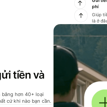
Gửi tiề
phí
Giúp ti
là ở đâ
gửi tiền và
ền bằng hơn 40+ loại
bất cứ khi nào bạn cần.