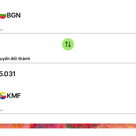
BGN
uyển đổi thành
KMF