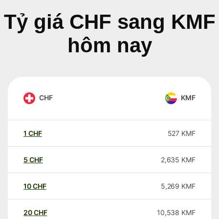
Tỷ giá CHF sang KMF
hôm nay
CHF
KMF
1
CHF
527
KMF
5
CHF
2,635
KMF
10
CHF
5,269
KMF
20
CHF
10,538
KMF