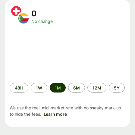
0
No change
Time
48H
1W
1M
6M
12M
5Y
period
We use the real, mid-market rate with no sneaky mark-up
to hide the fees.
Learn more