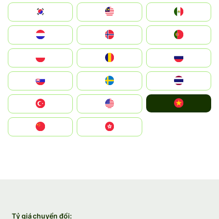
South Korea
Malay
Mexico
Nederland
Norge
Portugal
Polska
România
Россия
Slovensko
Ruoŧŧa
ไทย
Vietnam
Türkiye
United States
中国
中國香港特別行政區
Tỷ giá chuyển đổi: