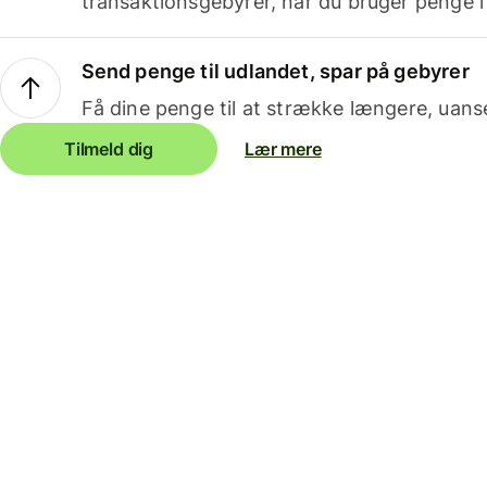
transaktionsgebyrer, når du bruger penge i
Send penge til udlandet, spar på gebyrer
Få dine penge til at strække længere, uans
Tilmeld dig
Lær mere