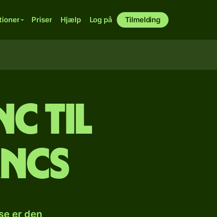
tioner
Priser
Hjælp
Log på
Tilmelding
c til
ancs
se er den