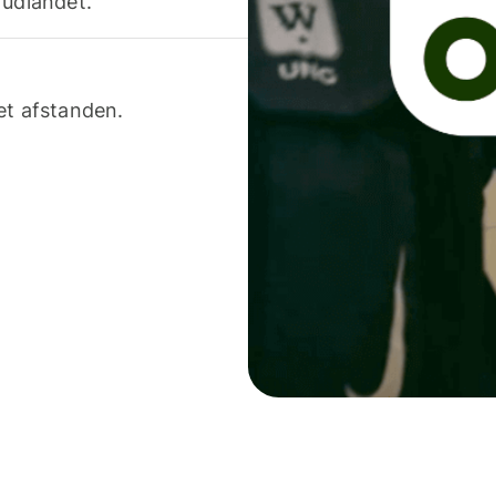
 udlandet.
et afstanden.