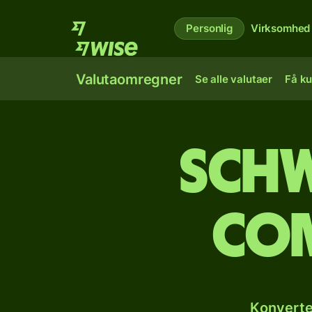
Personlig
Virksomhed
Valutaomregner
Se alle valutaer
Få ku
Schw
com
Konverte