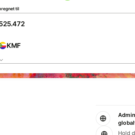
regnet til
KMF
Admini
global
Hold d