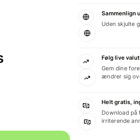
Sammenlign u
Uden skjulte g
s
Følg live valu
Gem dine fore
ændrer sig ove
Helt gratis, 
Download på få
irriterende an