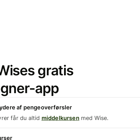
ises gratis
egner-app
dere af pengeoverførsler
rer får du altid
middelkursen
med Wise.
urser