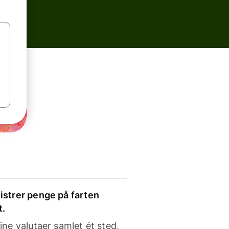
strer penge på farten
t.
ine valutaer samlet ét sted,