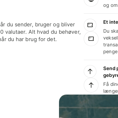
og om
Et int
år du sender, bruger og bliver
Du ska
40 valutaer. Alt hvad du behøver,
veksel
år du har brug for det.
transa
penge 
Send p
gebyr
Få din
længer