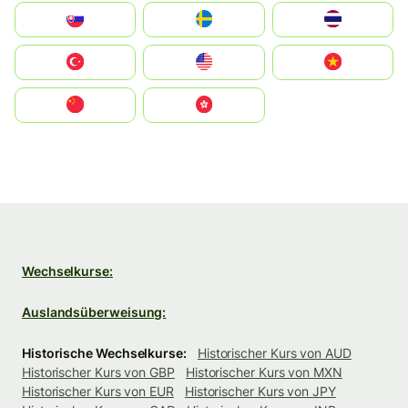
Slovensko
Ruoŧŧa
ไทย
Türkiye
United States
Vietnam
中国
中國香港特別行政區
Wechselkurse:
Auslandsüberweisung:
Historische Wechselkurse:
Historischer Kurs von AUD
Historischer Kurs von GBP
Historischer Kurs von MXN
Historischer Kurs von EUR
Historischer Kurs von JPY