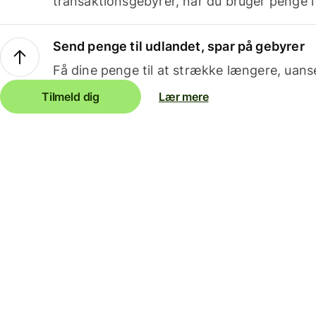
transaktionsgebyrer, når du bruger penge i
Send penge til udlandet, spar på gebyrer
Få dine penge til at strække længere, uans
Tilmeld dig
Lær mere