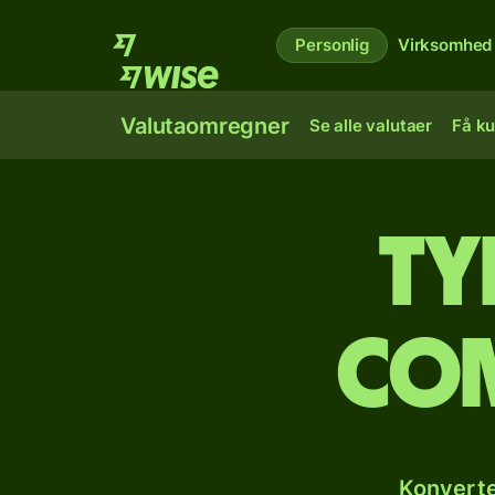
Personlig
Virksomhed
Valutaomregner
Se alle valutaer
Få ku
Ty
com
Konverte