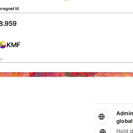
regnet til
KMF
Admini
global
Hold d