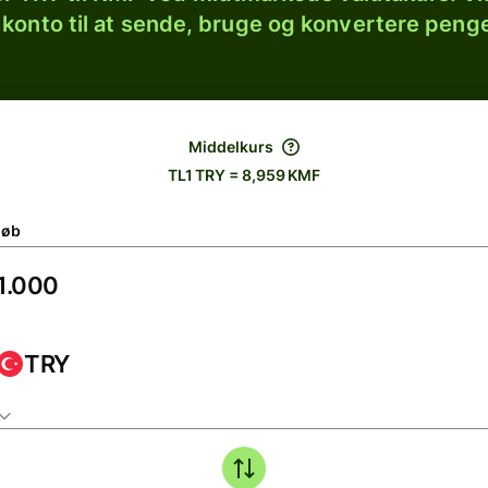
 konto til at sende, bruge og konvertere penge
Middelkurs
TL1 TRY = 8,959 KMF
løb
TRY