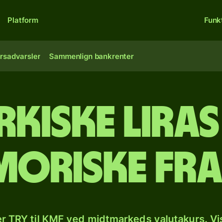
Platform
Funk
rsadvarsler
Sammenlign bankrenter
rkiske liras 
oriske fr
r TRY til KMF ved midtmarkeds valutakurs. Vi