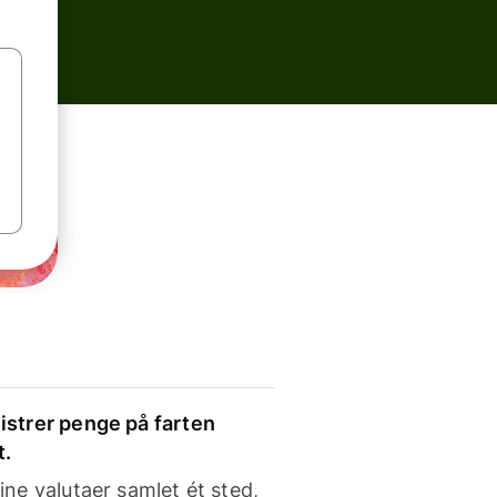
strer penge på farten
t.
ine valutaer samlet ét sted,