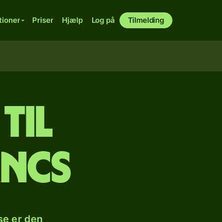
tioner
Priser
Hjælp
Log på
Tilmelding
til
ancs
se er den