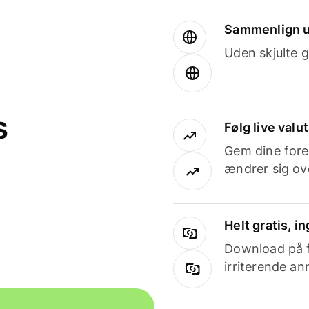
Sammenlign u
Uden skjulte g
s
Følg live valu
Gem dine fore
ændrer sig ove
Helt gratis, 
Download på få
irriterende an