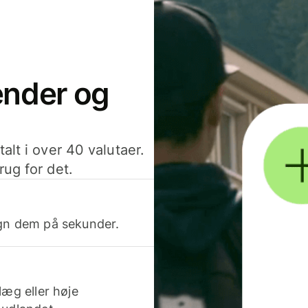
sender og
alt i over 40 valutaer.
rug for det.
egn dem på sekunder.
læg eller høje