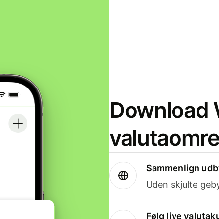
Download W
valutaomr
Sammenlign udby
Uden skjulte geby
Følg live valutak