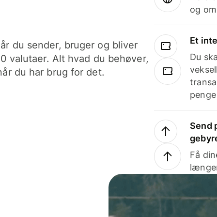
og om
Et int
år du sender, bruger og bliver
Du ska
40 valutaer. Alt hvad du behøver,
veksel
år du har brug for det.
transa
penge 
Send p
gebyr
Få din
længer