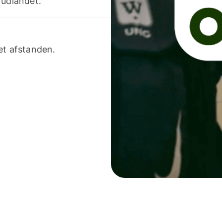
 udlandet.
et afstanden.