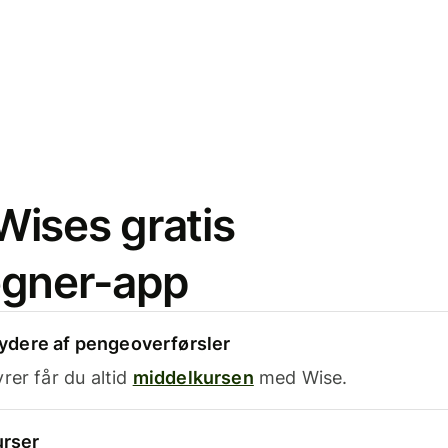
ises gratis
egner-app
dere af pengeoverførsler
rer får du altid
middelkursen
med Wise.
urser