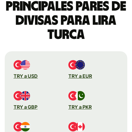
Principales pares de
divisas para lira
turca
TRY a USD
TRY a EUR
TRY a GBP
TRY a PKR