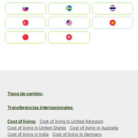
Slovensko
Ruoŧŧa
ไทย
Türkiye
United States
Vietnam
中国
中國香港特別行政區
Tipos de cambio:
Transferencias internacionales:
Cost of living:
Cost of living in United Kingdom
Cost of living in United States
Cost of living in Australia
Cost of living in India
Cost of living in Germany