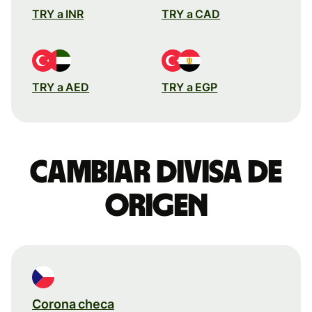
TRY a INR
TRY a CAD
TRY a AED
TRY a EGP
Cambiar divisa de
origen
Corona checa