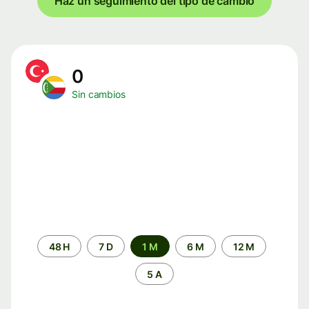
Haz un seguimiento del tipo de cambio
0
Sin cambios
Periodo
48 H
7 D
1 M
6 M
12 M
de
tiempo
5 A