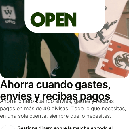
Ahorra cuando gastes,
envíes y recibas pagos
Ahorra dinero cuando envíes, gastes y recibas
pagos en más de 40 divisas. Todo lo que necesitas,
en una sola cuenta, siempre que lo necesites.
Gestiona dinero sobre la marcha en todo el