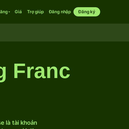
năng
Giá
Trợ giúp
Đăng nhập
Đăng ký
g Franc
 là tài khoản