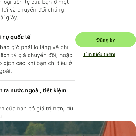
 loại tiền tệ của bạn ở một
n lợi và chuyển đổi chúng
ài giây.
i nợ quốc tế
Đăng ký
ao giờ phải lo lắng về phí
Tìm hiểu thêm
ệch tỷ giá chuyển đổi, hoặc
o dịch cao khi bạn chi tiêu ở
goài.
n ra nước ngoài, tiết kiệm
ền của bạn có giá trị hơn, dù
u.