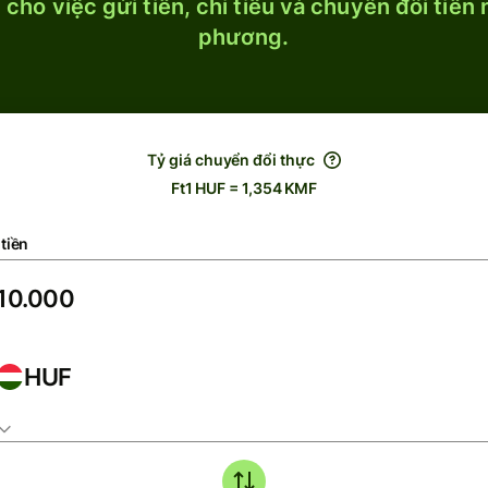
cho việc gửi tiền, chi tiêu và chuyển đổi tiền
phương.
Tỷ giá chuyển đổi thực
Ft1 HUF = 1,354 KMF
tiền
HUF