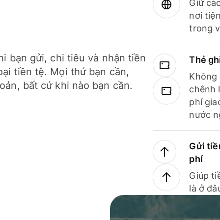
Giữ các
nơi tiệ
trong v
hi bạn gửi, chi tiêu và nhận tiền
Thẻ gh
ại tiền tệ. Mọi thứ bạn cần,
Không b
hoản, bất cứ khi nào bạn cần.
chênh l
phí gia
nước n
Gửi tiề
phí
Giúp ti
là ở đâ