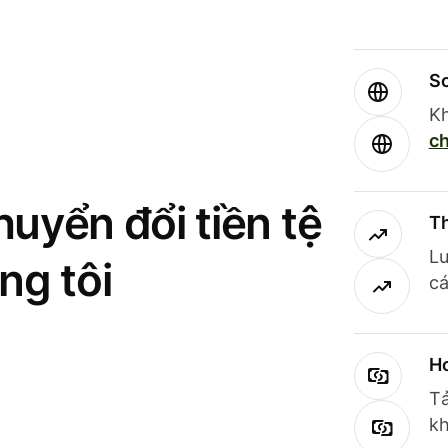
So
Kh
ch
uyển đổi tiền tệ
Th
Lư
ng tôi
cá
Ho
Tả
kh