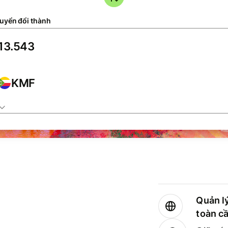
uyển đổi thành
KMF
Quản lý
toàn c