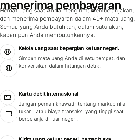
menerima pembayaran
Hemat uang saat Anda mengirim, membelanjakan,
dan menerima pembayaran dalam 40+ mata uang.
Semua yang Anda butuhkan, dalam satu akun,
kapan pun Anda membutuhkannya.
Kelola uang saat bepergian ke luar negeri.
Simpan mata uang Anda di satu tempat, dan
konversikan dalam hitungan detik.
Kartu debit internasional
Jangan pernah khawatir tentang markup nilai
tukar atau biaya transaksi yang tinggi saat
berbelanja di luar negeri.
Kirim uang ke luar negeri, hemat biaya