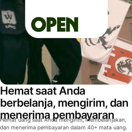
Hemat saat Anda
berbelanja, mengirim, dan
menerima pembayaran
Hemat uang saat Anda mengirim, membelanjakan,
dan menerima pembayaran dalam 40+ mata uang.