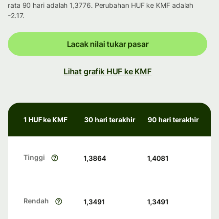
rata 90 hari adalah 1,3776. Perubahan HUF ke KMF adalah
-2.17.
Lacak nilai tukar pasar
Lihat grafik HUF ke KMF
1 HUF ke KMF
30 hari terakhir
90 hari terakhir
Tinggi
1,3864
1,4081
Rendah
1,3491
1,3491