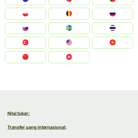
Polska
România
Россия
Slovensko
Ruoŧŧa
ไทย
Türkiye
United States
Vietnam
中国
中國香港特別行政區
Nilai tukar:
Transfer uang internasional: