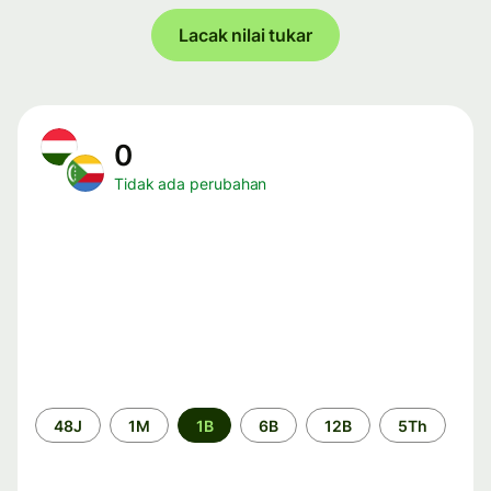
Lacak nilai tukar
0
Tidak ada perubahan
Periode
48J
1M
1B
6B
12B
5Th
waktu